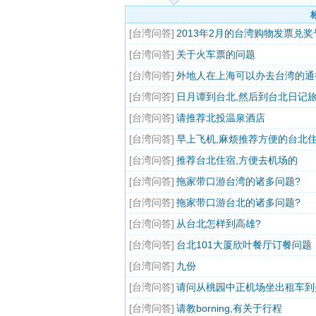
[台湾问答]
2013年2月的台湾购物发票兑奖
[台湾问答]
关于火车票的问题
[台湾问答]
外地人在上海可以办去台湾的通行
[台湾问答]
日月谭到台北,然后到台北日记旅
[台湾问答]
请推荐北投温泉酒店
[台湾问答]
早上飞机,麻烦推荐方便的台北
[台湾问答]
推荐台北住宿,方便去机场的
[台湾问答]
拖家带口游台湾的诸多问题?
[台湾问答]
拖家带口游台北的诸多问题?
[台湾问答]
从台北怎样到高雄?
[台湾问答]
台北101大厦欣叶餐厅订餐问题
[台湾问答]
九份
[台湾问答]
请问从桃园中正机场坐出租车到美
[台湾问答]
请教borning,有关于行程