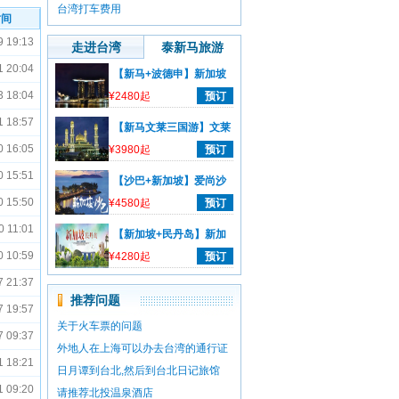
差别么，因为听说6..
台湾打车费用
时间
9 19:13
走进台湾
泰新马旅游
1 20:04
【新马+波德申】新加坡
3 18:04
¥2480起
地标花芭山+马来西亚波
预订
德申6天
1 18:57
【新马文莱三国游】文莱
0 16:05
¥3980起
+新加坡+马来西亚三国8
预订
天游
0 15:51
【沙巴+新加坡】爱尚沙
0 15:50
¥4580起
巴、新加坡双国亲子8日
预订
游
0 11:01
【新加坡+民丹岛】新加
0 10:59
¥4280起
坡、民丹岛、大坡渔村、
预订
红树林5天畅享游
7 21:37
推荐问题
7 19:57
关于火车票的问题
7 09:37
外地人在上海可以办去台湾的通行证
1 18:21
吗?..
日月谭到台北,然后到台北日记旅馆
1 09:20
取行李,再到桃园..
请推荐北投温泉酒店