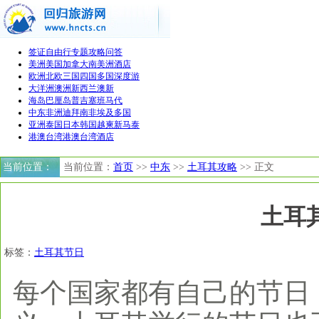
签证
自由行
专题
攻略
问答
美洲
美国
加拿大
南美洲
酒店
欧洲
北欧
三国
四国
多国
深度游
大洋洲
澳洲
新西兰
澳新
海岛
巴厘岛
普吉
塞班
马代
中东非洲
迪拜
南非
埃及
多国
亚洲
泰国
日本
韩国
越柬
新马泰
港澳台湾
港澳
台湾
酒店
当前位置：
当前位置：
首页
>>
中东
>>
土耳其攻略
>> 正文
土耳
标签：
土耳其节日
每个国家都有自己的节日