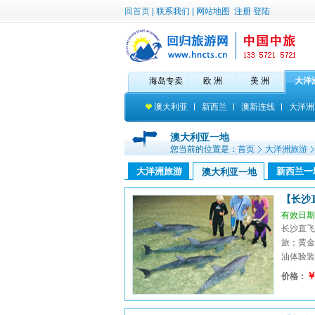
回首页
|
联系我们
|
网站地图
注册
登陆
海岛专卖
欧 洲
美 洲
大洋
澳大利亚
新西兰
澳新连线
大洋洲
澳大利亚一地
您当前的位置是：
首页
大洋洲旅游
大洋洲旅游
新西兰一
澳大利亚一地
【长沙
有效日期：
长沙直飞
旅；黄金
油体验装、
￥
价格：