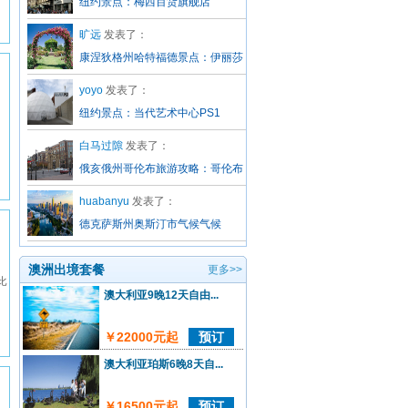
纽约景点：梅西百货旗舰店
旷远
发表了：
康涅狄格州哈特福德景点：伊丽莎
白公园玫瑰园
yoyo
发表了：
纽约景点：当代艺术中心PS1
白马过隙
发表了：
俄亥俄州哥伦布旅游攻略：哥伦布
城市概况
huabanyu
发表了：
德克萨斯州奥斯汀市气候气候
澳洲出境套餐
更多>>
比
澳大利亚9晚12天自由...
￥22000元起
预订
澳大利亚珀斯6晚8天自...
￥16500元起
预订