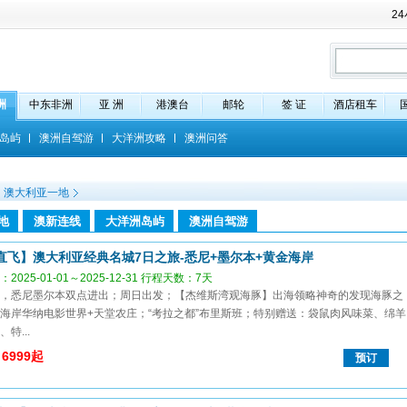
2
洲
中东非洲
亚 洲
港澳台
邮轮
签 证
酒店租车
岛屿
澳洲自驾游
大洋洲攻略
澳洲问答
澳大利亚一地
地
澳新连线
大洋洲岛屿
澳洲自驾游
直飞】澳大利亚经典名城7日之旅-悉尼+墨尔本+黄金海岸
2025-01-01～2025-12-31 行程天数：7天
，悉尼墨尔本双点进出；周日出发；【杰维斯湾观海豚】出海领略神奇的发现海豚之
海岸华纳电影世界+天堂农庄；“考拉之都”布里斯班；特别赠送：袋鼠肉风味菜、绵羊
特...
6999起
预订