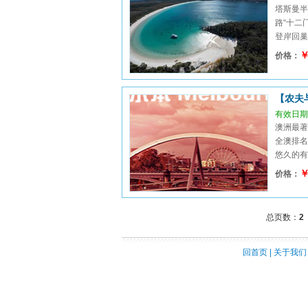
塔斯曼半
路“十二
登岸回巢的
￥
价格：
【农夫
有效日期：
澳洲最著
全澳排名
悠久的有轨
￥
价格：
总页数：
2
回首页
|
关于我们