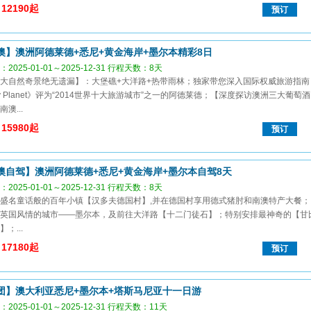
12190起
预订
澳】澳洲阿德莱德+悉尼+黄金海岸+墨尔本精彩8日
2025-01-01～2025-12-31 行程天数：8天
大自然奇景绝无遗漏】：大堡礁+大洋路+热带雨林；独家带您深入国际权威旅游指南
ely Planet》评为“2014世界十大旅游城市”之一的阿德莱德；【深度探访澳洲三大葡萄酒
澳...
15980起
预订
澳自驾】澳洲阿德莱德+悉尼+黄金海岸+墨尔本自驾8天
2025-01-01～2025-12-31 行程天数：8天
盛名童话般的百年小镇【汉多夫德国村】,并在德国村享用德式猪肘和南澳特产大餐；
英国风情的城市——墨尔本，及前往大洋路【十二门徒石】；特别安排最神奇的【甘
；...
17180起
预订
团】澳大利亚悉尼+墨尔本+塔斯马尼亚十一日游
2025-01-01～2025-12-31 行程天数：11天