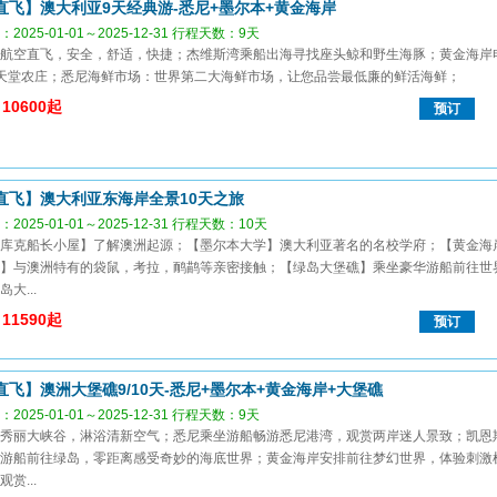
直飞】澳大利亚9天经典游-悉尼+墨尔本+黄金海岸
2025-01-01～2025-12-31 行程天数：9天
航空直飞，安全，舒适，快捷；杰维斯湾乘船出海寻找座头鲸和野生海豚；黄金海岸
天堂农庄；悉尼海鲜市场：世界第二大海鲜市场，让您品尝最低廉的鲜活海鲜；
10600起
预订
直飞】澳大利亚东海岸全景10天之旅
2025-01-01～2025-12-31 行程天数：10天
库克船长小屋】了解澳洲起源；【墨尔本大学】澳大利亚著名的名校学府；【黄金海
】与澳洲特有的袋鼠，考拉，鸸鹋等亲密接触；【绿岛大堡礁】乘坐豪华游船前往世
大...
11590起
预订
直飞】澳洲大堡礁9/10天-悉尼+墨尔本+黄金海岸+大堡礁
2025-01-01～2025-12-31 行程天数：9天
秀丽大峡谷，淋浴清新空气；悉尼乘坐游船畅游悉尼港湾，观赏两岸迷人景致；凯恩
游船前往绿岛，零距离感受奇妙的海底世界；黄金海岸安排前往梦幻世界，体验刺激
赏...