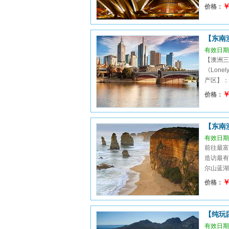
￥
价格：
【东南
有效日期：
【澳洲三
《Lon
产区】：南
￥
价格：
【东南
有效日期：
前往最富
造访最有
尔山蓝湖】
￥
价格：
【纯玩
有效日期：