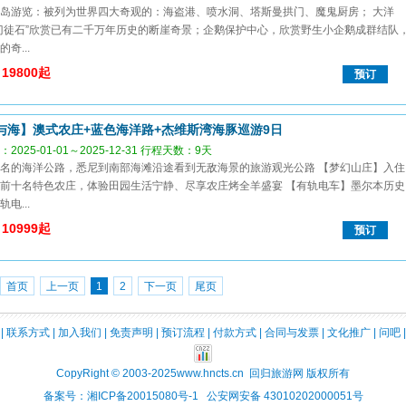
岛游览：被列为世界四大奇观的：海盗港、喷水洞、塔斯曼拱门、魔鬼厨房； 大洋
门徒石”欣赏已有二千万年历史的断崖奇景；企鹅保护中心，欣赏野生小企鹅成群结队
奇...
19800起
预订
与海】澳式农庄+蓝色海洋路+杰维斯湾海豚巡游9日
2025-01-01～2025-12-31 行程天数：9天
名的海洋公路，悉尼到南部海滩沿途看到无敌海景的旅游观光公路 【梦幻山庄】入住
前十名特色农庄，体验田园生活宁静、尽享农庄烤全羊盛宴 【有轨电车】墨尔本历史
电...
10999起
预订
首页
上一页
1
2
下一页
尾页
|
联系方式
|
加入我们
|
免责声明
|
预订流程
|
付款方式
|
合同与发票
|
文化推广
|
问吧
CopyRight © 2003-2025
www.hncts.cn
回归旅游网 版权所有
备案号：湘ICP备20015080号-1 公安网安备 43010202000051号