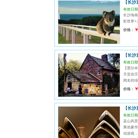
【长沙
有效日期：
长沙海南
影世界+
￥
价格：
【长沙
有效日期：
【墨尔本
天堂农庄
闻名的绿岛
￥
价格：
【长沙
有效日期：
蓝山风景
乘坐豪华
动游戏，观