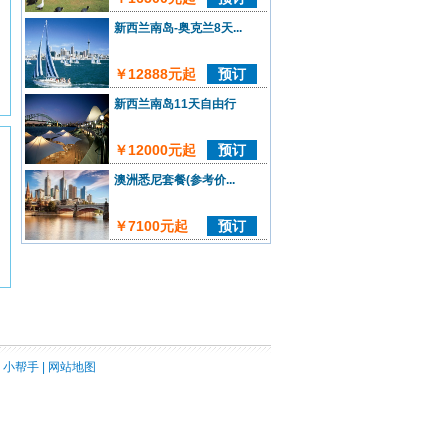
新西兰南岛-奥克兰8天...
，
￥12888元起
预订
新西兰南岛11天自由行
￥12000元起
预订
澳洲悉尼套餐(参考价...
￥7100元起
预订
|
小帮手
|
网站地图