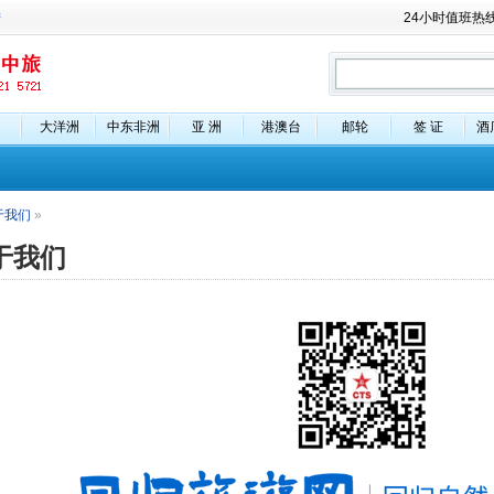
陆
24小时值班热
大洋洲
中东非洲
亚 洲
港澳台
邮轮
签 证
酒
于我们
»
于我们