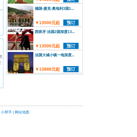
德国-捷克-奥地利3国1...
一
￥13500元起
预订
西班牙-法国2国深度13...
￥13500元起
预订
法国大城小镇一地深度...
意
安
￥13888元起
预订
|
小帮手
|
网站地图