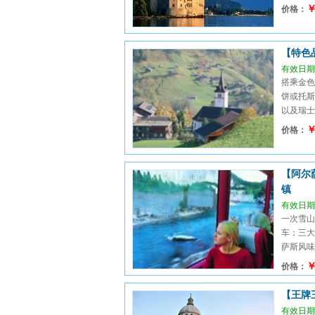
￥
价格：
【特色
有效日期：
搭乘金色
饼或托斯
以及瑞士、
￥
价格：
【阿尔
镇
有效日期：
一次雪山
车；三大
萨斯风味.
￥
价格：
【王牌
有效日期：