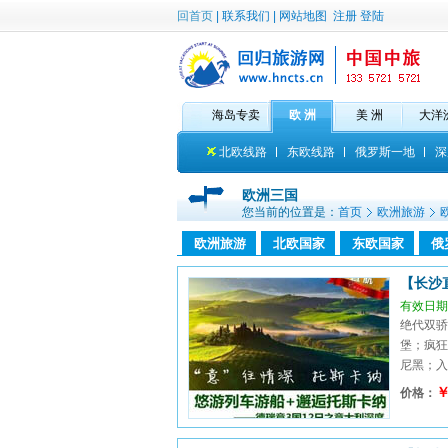
回首页
|
联系我们
|
网站地图
注册
登陆
海岛专卖
欧 洲
美 洲
大洋
北欧线路
东欧线路
俄罗斯一地
深
欧洲三国
您当前的位置是：
首页
欧洲旅游
欧洲旅游
北欧国家
东欧国家
俄
【长沙
有效日期：
绝代双骄
堡；疯狂
尼黑；入
￥
价格：