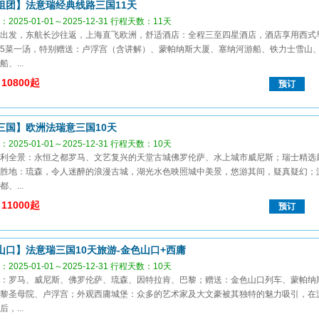
组团】法意瑞经典线路三国11天
2025-01-01～2025-12-31 行程天数：11天
出发，东航长沙往返，上海直飞欧洲，舒适酒店：全程三至四星酒店，酒店享用西式
5菜一汤，特别赠送：卢浮宫（含讲解）、蒙帕纳斯大厦、塞纳河游船、铁力士雪山
、...
10800起
预订
三国】欧洲法瑞意三国10天
2025-01-01～2025-12-31 行程天数：10天
利全景：永恒之都罗马、文艺复兴的天堂古城佛罗伦萨、水上城市威尼斯；瑞士精选
胜地：琉森，令人迷醉的浪漫古城，湖光水色映照城中美景，悠游其间，疑真疑幻；
、...
11000起
预订
山口】法意瑞三国10天旅游-金色山口+西庸
2025-01-01～2025-12-31 行程天数：10天
：罗马、威尼斯、佛罗伦萨、琉森、因特拉肯、巴黎；赠送：金色山口列车、蒙帕纳
黎圣母院、卢浮宫；外观西庸城堡：众多的艺术家及大文豪被其独特的魅力吸引，在
，...