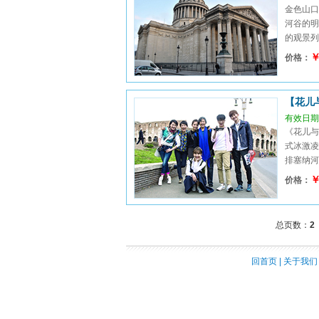
金色山口
河谷的明
的观景列
￥
价格：
【花儿
有效日期：
《花儿与
式冰激凌
排塞纳河全
￥
价格：
总页数：
2
回首页
|
关于我们