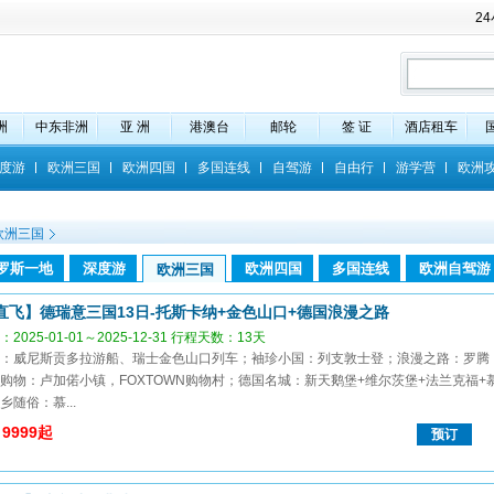
2
洲
中东非洲
亚 洲
港澳台
邮轮
签 证
酒店租车
度游
欧洲三国
欧洲四国
多国连线
自驾游
自由行
游学营
欧洲
欧洲三国
罗斯一地
深度游
欧洲四国
多国连线
欧洲自驾游
欧洲三国
直飞】德瑞意三国13日-托斯卡纳+金色山口+德国浪漫之路
2025-01-01～2025-12-31 行程天数：13天
：威尼斯贡多拉游船、瑞士金色山口列车；袖珍小国：列支敦士登；浪漫之路：罗腾
购物：卢加偌小镇，FOXTOWN购物村；德国名城：新天鹅堡+维尔茨堡+法兰克福+
乡随俗：慕...
9999起
预订