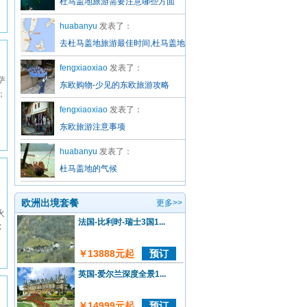
杜马盖地旅游需要注意哪些方面
huabanyu
发表了：
去杜马盖地旅游最佳时间,杜马盖地
旅游建议
fengxiaoxiao
发表了：
萨
东欧购物-少见的东欧旅游攻略
；
fengxiaoxiao
发表了：
东欧旅游注意事项
huabanyu
发表了：
杜马盖地的气候
欧洲出境套餐
更多>>
火
法国-比利时-瑞士3国1...
尔
￥13888元起
预订
英国-爱尔兰深度全景1...
￥14999元起
预订