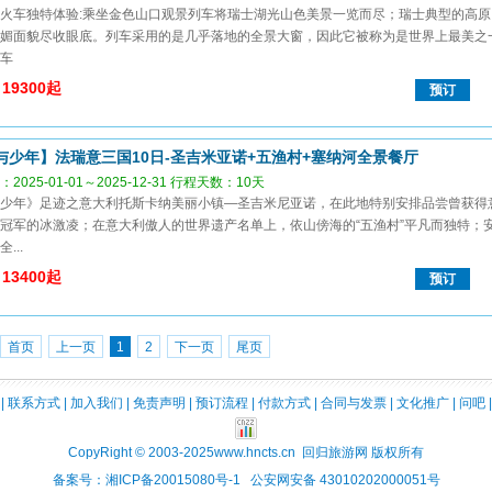
火车独特体验:乘坐金色山口观景列车将瑞士湖光山色美景一览而尽；瑞士典型的高原
媚面貌尽收眼底。列车采用的是几乎落地的全景大窗，因此它被称为是世界上最美之
车
19300起
预订
与少年】法瑞意三国10日-圣吉米亚诺+五渔村+塞纳河全景餐厅
2025-01-01～2025-12-31 行程天数：10天
少年》足迹之意大利托斯卡纳美丽小镇—圣吉米尼亚诺，在此地特别安排品尝曾获得
冠军的冰激凌；在意大利傲人的世界遗产名单上，依山傍海的“五渔村”平凡而独特；
...
13400起
预订
首页
上一页
1
2
下一页
尾页
|
联系方式
|
加入我们
|
免责声明
|
预订流程
|
付款方式
|
合同与发票
|
文化推广
|
问吧
CopyRight © 2003-2025
www.hncts.cn
回归旅游网 版权所有
备案号：湘ICP备20015080号-1 公安网安备 43010202000051号