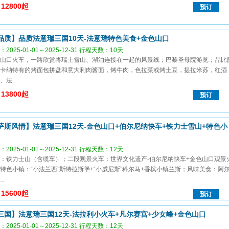
12800起
预订
品质】品质法意瑞三国10天-法意瑞特色美食+金色山口
2025-01-01～2025-12-31 行程天数：10天
山口火车，一路欣赏将瑞士雪山、湖泊连接在一起的风景线；巴黎圣母院游览；品比
卡纳特有的烤面包拼盘和意大利肉酱面，烤牛肉，色拉菜或烤土豆，提拉米苏，红酒
法...
13800起
预订
萨斯风情】法意瑞三国12天-金色山口+伯尔尼纳快车+铁力士雪山+特色小
2025-01-01～2025-12-31 行程天数：12天
：铁力士山（含缆车）；二段观景火车：世界文化遗产-伯尔尼纳快车+金色山口观景
特色小镇：“小法兰西”斯特拉斯堡+“小威尼斯”科尔马+香槟小镇兰斯；风味美食：阿
..
15600起
预订
三国】法意瑞三国12天-法拉利小火车+凡尔赛宫+少女峰+金色山口
2025-01-01～2025-12-31 行程天数：12天