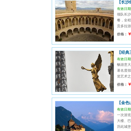
【长沙
有效日期：
领队长沙
餐，全程
贡多拉游船
￥
价格：
【经典
有效日期：
畅游意大
著名度假
览艺术之都
￥
价格：
【金色
有效日期：
一次游览
大楼、巴
历此城堡后