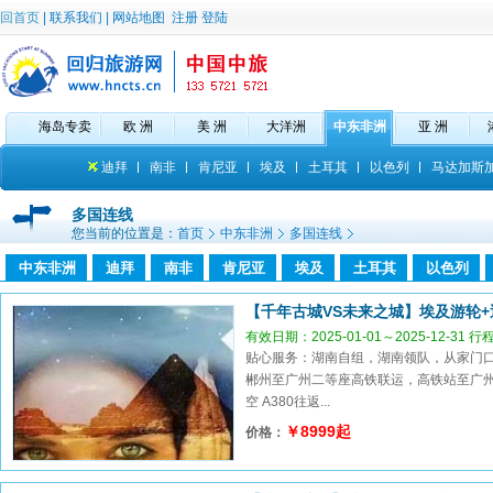
回首页
|
联系我们
|
网站地图
注册
登陆
海岛专卖
欧 洲
美 洲
大洋洲
中东非洲
亚 洲
迪拜
南非
肯尼亚
埃及
土耳其
以色列
马达加斯
多国连线
您当前的位置是：
首页
中东非洲
多国连线
中东非洲
迪拜
南非
肯尼亚
埃及
土耳其
以色列
【千年古城VS未来之城】埃及游轮+
有效日期：2025-01-01～2025-12-31 
贴心服务：湖南自组，湖南领队，从家门口出
郴州至广州二等座高铁联运，高铁站至广州
空 A380往返...
￥8999起
价格：