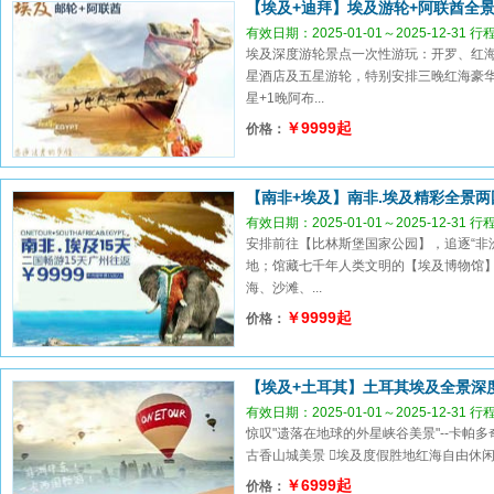
【埃及+迪拜】埃及游轮+阿联酋全景
有效日期：2025-01-01～2025-12-31 
埃及深度游轮景点一次性游玩：开罗、红海
星酒店及五星游轮，特别安排三晚红海豪华
星+1晚阿布...
￥9999起
价格：
【南非+埃及】南非.埃及精彩全景两
有效日期：2025-01-01～2025-12-31 
安排前往【比林斯堡国家公园】，追逐“非
地；馆藏七千年人类文明的【埃及博物馆
海、沙滩、...
￥9999起
价格：
【埃及+土耳其】土耳其埃及全景深度
有效日期：2025-01-01～2025-12-31 
惊叹"遗落在地球的外星峡谷美景"--卡帕
古香山城美景 埃及度假胜地红海自由休闲 
￥6999起
价格：