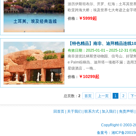
游历伊斯坦布尔、开罗、红海；土耳其世
欧亚跨海大桥；埃及世界七大奇迹之金字
￥5999起
价格：
【特色精品】南非、迪拜精品连线1
有效日期：2025-01-01～2025-12-31 
南非游览比林斯堡动物园、信号山、好望角
e Palm棕榈岛、迪拜塔一项都不漏；选
星级酒店，一晚...
￥10299起
价格：
总页数：
2
首页
上一页
1
2
下
回首页
|
关于我们
|
联系方式
|
加入我们
|
免责声明
CopyRight © 2003-2
备案号：湘ICP备200150