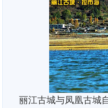
丽江古城与凤凰古城自