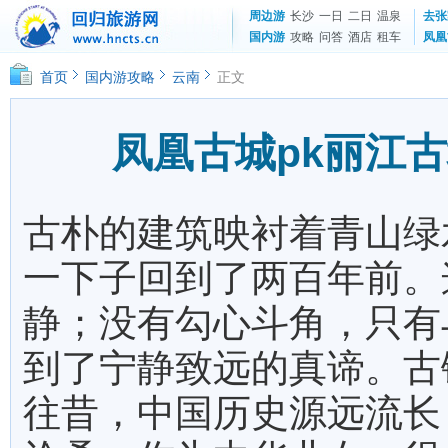
周边游
长沙
一日
二日
温泉
去张
国内游
攻略
问答
酒店
租车
凤凰
首页
国内游攻略
云南
正文
凤凰古城pk丽江
古朴的建筑映衬着青山绿
一下子回到了两百年前。
静；没有勾心斗角，只有
到了宁静致远的真谛。古
往昔，中国历史源远流长