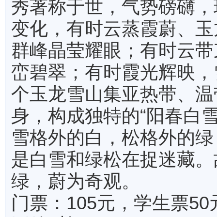
秀著称于世，气势磅礴，
变化，有时云蒸霞蔚、玉
群峰晶莹耀眼；有时云带
峦碧翠；有时霞光辉映，
个玉龙雪山集亚热带、温
身，构成独特的“阳春白
雪格外的白，松格外的绿
是白雪和绿松在捉迷藏。
绿，蔚为奇观。
门票：105元，学生票50