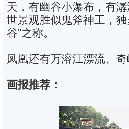
天，有幽谷小瀑布，有潺
世景观胜似鬼斧神工，独
谷”之称。
凤凰还有万溶江漂流、奇
画报推荐：