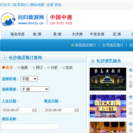
回首页
|
联系我们
|
网站地图
注册
登陆
海岛专卖
欧 洲
美 洲
大洋洲
中东非洲
亚 洲
美国酒店预订
台湾酒店预订
长
长沙酒店预订查询
长沙演艺娱乐
长
长
选择区域：
色
最
选择星级：
长
入住日期：
离店日期：
传
中
最
酒店名称：
长
来