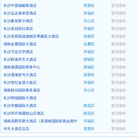
长沙中国城戴斯酒店
芙蓉区
暂无报价
预订
长沙运达喜来登酒店
开福区
暂无报价
预订
长沙豪布斯卡酒店
天心区
暂无报价
预订
长沙皇冠假日酒店
开福区
暂无报价
预订
长沙芙蓉国温德姆至尊豪廷大酒店
芙蓉区
暂无报价
预订
湖南金麓国际大酒店
岳麓区
暂无报价
预订
长沙万达文华酒店
开福区
暂无报价
预订
长沙联诚华天大酒店
望城区
暂无报价
预订
湖南晟通国际商务中心
望城区
暂无报价
预订
长沙潇湘壹号大酒店
芙蓉区
暂无报价
预订
长沙世纪金源大饭店
开福区
暂无报价
预订
湖南财信国际商务酒店
天心区
暂无报价
预订
长沙明城国际大酒店
暂无报价
预订
长沙华雅国际大酒店
雨花区
暂无报价
预订
长沙同升湖通程山庄酒店
雨花区
暂无报价
预订
湖南圣爵菲斯大酒店（原湖南国际影视会展中
开福区
暂无报价
预订
心）
华天大酒店总店
芙蓉区
暂无报价
预订
预订