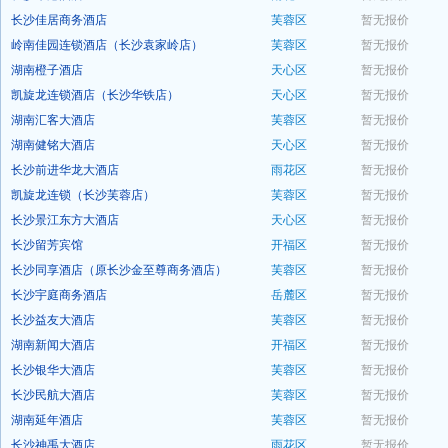
长沙佳居商务酒店
芙蓉区
暂无报价
预订
岭南佳园连锁酒店（长沙袁家岭店）
芙蓉区
暂无报价
预订
湖南橙子酒店
天心区
暂无报价
预订
凯旋龙连锁酒店（长沙华铁店）
天心区
暂无报价
预订
湖南汇客大酒店
芙蓉区
暂无报价
预订
湖南健铭大酒店
天心区
暂无报价
预订
长沙前进华龙大酒店
雨花区
暂无报价
预订
凯旋龙连锁（长沙芙蓉店）
芙蓉区
暂无报价
预订
长沙景江东方大酒店
天心区
暂无报价
预订
长沙留芳宾馆
开福区
暂无报价
预订
长沙同享酒店（原长沙金至尊商务酒店）
芙蓉区
暂无报价
预订
长沙宇庭商务酒店
岳麓区
暂无报价
预订
长沙益友大酒店
芙蓉区
暂无报价
预订
湖南新闻大酒店
开福区
暂无报价
预订
长沙银华大酒店
芙蓉区
暂无报价
预订
长沙民航大酒店
芙蓉区
暂无报价
预订
湖南延年酒店
芙蓉区
暂无报价
预订
长沙神禹大酒店
雨花区
暂无报价
预订