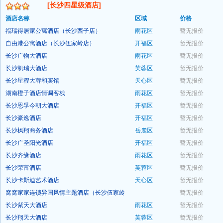
[长沙四星级酒店]
酒店名称
区域
价格
福瑞得居家公寓酒店（长沙西子店）
雨花区
暂无报价
自由港公寓酒店（长沙伍家岭店）
开福区
暂无报价
预订
长沙广物大酒店
雨花区
暂无报价
预订
长沙凯瑞大酒店
芙蓉区
暂无报价
预订
长沙星程大蓉和宾馆
天心区
暂无报价
预订
湖南橙子酒店情调客栈
雨花区
暂无报价
预订
长沙恩孚今朝大酒店
开福区
暂无报价
预订
长沙豪逸酒店
开福区
暂无报价
预订
长沙枫翔商务酒店
岳麓区
暂无报价
预订
长沙广圣阳光酒店
开福区
暂无报价
预订
长沙齐缘酒店
雨花区
暂无报价
预订
长沙荣富酒店
芙蓉区
暂无报价
预订
长沙卡斯迪艺术酒店
天心区
暂无报价
预订
窝窝家家连锁异国风情主题酒店（长沙伍家岭
暂无报价
预订
店）
长沙紫天大酒店
雨花区
暂无报价
预订
长沙翔天大酒店
芙蓉区
暂无报价
预订