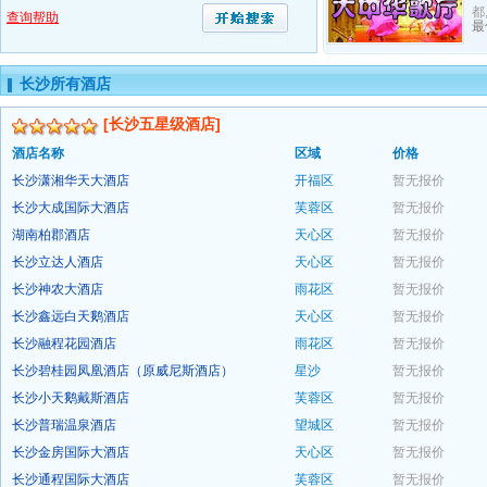
都
查询帮助
最
长沙所有酒店
[长沙五星级酒店]
酒店名称
区域
价格
长沙潇湘华天大酒店
开福区
暂无报价
长沙大成国际大酒店
芙蓉区
暂无报价
预订
湖南柏郡酒店
天心区
暂无报价
预订
长沙立达人酒店
天心区
暂无报价
预订
长沙神农大酒店
雨花区
暂无报价
预订
长沙鑫远白天鹅酒店
天心区
暂无报价
预订
长沙融程花园酒店
雨花区
暂无报价
预订
长沙碧桂园凤凰酒店（原威尼斯酒店）
星沙
暂无报价
预订
长沙小天鹅戴斯酒店
芙蓉区
暂无报价
预订
长沙普瑞温泉酒店
望城区
暂无报价
预订
长沙金房国际大酒店
天心区
暂无报价
预订
长沙通程国际大酒店
芙蓉区
暂无报价
预订