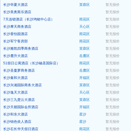
长沙华夏大酒店
芙蓉区
暂无报价
预订
长沙美奥斯乐酒店
暂无报价
预订
7天连锁酒店（长沙鸿铭中心店）
雨花区
暂无报价
预订
长沙摩天商务酒店
天心区
暂无报价
预订
长沙香怡园酒店
雨花区
暂无报价
预订
长沙军宁客房部
雨花区
暂无报价
预订
长沙雅凯四季商务酒店
芙蓉区
暂无报价
预订
长沙麓升大酒店
岳麓区
暂无报价
预订
51假日公寓酒店（长沙融圣国际店）
雨花区
暂无报价
预订
长沙圣蔓萝商务酒店
岳麓区
暂无报价
预订
长沙秦和大酒店
开福区
暂无报价
预订
长沙兴湘国际商务大酒店
芙蓉区
暂无报价
预订
长沙逸天大酒店
天心区
暂无报价
预订
长沙三九楚云大酒店
芙蓉区
暂无报价
预订
长沙天都国际会所酒店
开福区
暂无报价
预订
长沙和东大酒店
星沙
暂无报价
预订
长沙锦色依人酒店
星沙
暂无报价
预订
长沙石长华天假日酒店
雨花区
暂无报价
预订