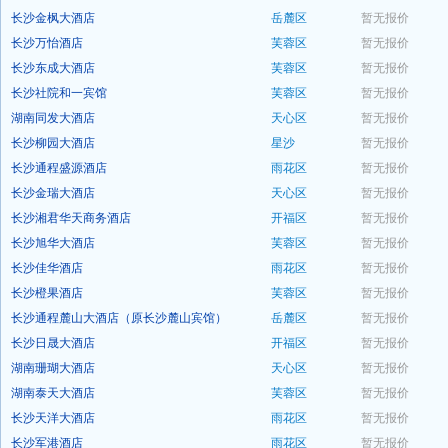
长沙金枫大酒店
岳麓区
暂无报价
预订
长沙万怡酒店
芙蓉区
暂无报价
预订
长沙东成大酒店
芙蓉区
暂无报价
预订
长沙社院和一宾馆
芙蓉区
暂无报价
预订
湖南同发大酒店
天心区
暂无报价
预订
长沙柳园大酒店
星沙
暂无报价
预订
长沙通程盛源酒店
雨花区
暂无报价
预订
长沙金瑞大酒店
天心区
暂无报价
预订
长沙湘君华天商务酒店
开福区
暂无报价
预订
长沙旭华大酒店
芙蓉区
暂无报价
预订
长沙佳华酒店
雨花区
暂无报价
预订
长沙橙果酒店
芙蓉区
暂无报价
预订
长沙通程麓山大酒店（原长沙麓山宾馆）
岳麓区
暂无报价
预订
长沙日晟大酒店
开福区
暂无报价
预订
湖南珊瑚大酒店
天心区
暂无报价
预订
湖南泰天大酒店
芙蓉区
暂无报价
预订
长沙天洋大酒店
雨花区
暂无报价
预订
长沙军港酒店
雨花区
暂无报价
预订