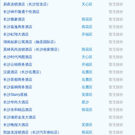
易夜连锁酒店（长沙贺龙店）
天心区
暂无报价
预订
长沙神不隆通个性酒店
暂无报价
预订
长沙雅豪酒店
雨花区
暂无报价
预订
长沙嘉逸商务酒店
雨花区
暂无报价
预订
长沙虹翔大酒店
开福区
暂无报价
预订
湖南如家公寓酒店（融圣国际店）
暂无报价
预订
莫林风尚连锁酒店（长沙侯家塘店）
雨花区
暂无报价
预订
长沙时代鸿图酒店
天心区
暂无报价
预订
长沙云锦商务酒店
开福区
暂无报价
预订
汉庭酒店（长沙岳麓店）
岳麓区
暂无报价
预订
长沙君都商务酒店
岳麓区
暂无报价
预订
长沙嘉桐商务酒店
岳麓区
暂无报价
预订
长沙Starry星栈
芙蓉区
暂无报价
预订
长沙华尚大酒店
星沙
暂无报价
预订
长沙东和精品酒店
雨花区
暂无报价
预订
长沙湘府金龙大酒店
暂无报价
预订
长沙晚报大酒店
芙蓉区
暂无报价
预订
凯旋龙连锁酒店（长沙汽车南站店）
雨花区
暂无报价
预订