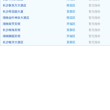
长沙新东方大酒店
雨花区
暂无报价
预订
长沙荷花园大厦
芙蓉区
暂无报价
预订
湖南金叶神农大酒店
雨花区
暂无报价
预订
湖南留芳宾馆
开福区
暂无报价
预订
长沙南海宾馆
芙蓉区
暂无报价
预订
湖南陋园宾馆
开福区
暂无报价
预订
长沙银河大酒店
芙蓉区
暂无报价
预订
预订