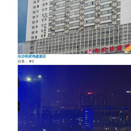
长沙和府鸿盛酒店
仅售：
￥
0