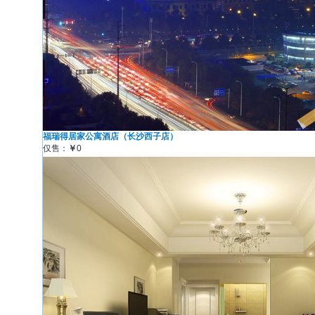
福瑞得居家公寓酒店（长沙西子店）
仅售：
￥
0