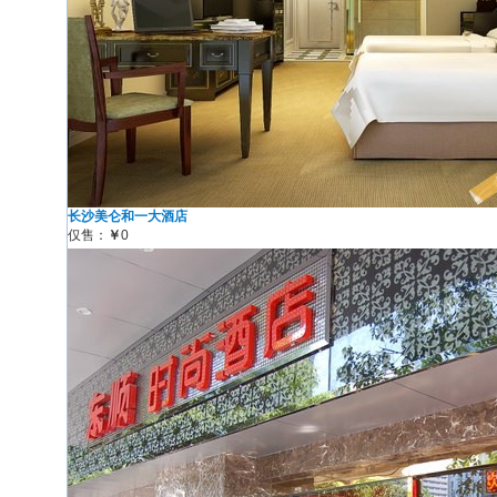
长沙美仑和一大酒店
仅售：
￥
0