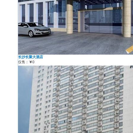
长沙长聚大酒店
仅售：
￥
0