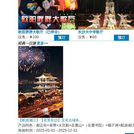
欧阳胖胖大歌厅（已停业）
长沙大中华歌厅
仅售：
￥
100
仅售：
￥
60
预订
预订
经典一日游
更多>>
【船游湘江】【全景长沙】文化古城长...
产品特色：都正街+省博+火宫殿+岳麓山+（岳麓书院）+橘子洲+船游湘江；3
有效时间：2025-01-01 - 2025-12-31