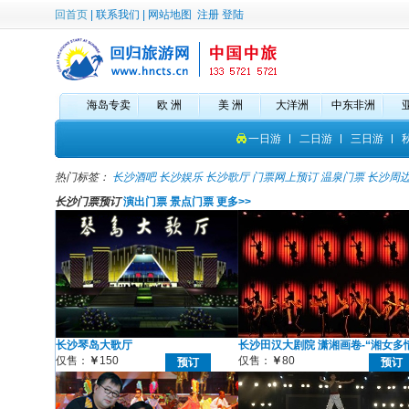
回首页
|
联系我们
|
网站地图
注册
登陆
海岛专卖
欧 洲
美 洲
大洋洲
中东非洲
一日游
二日游
三日游
热门标签：
长沙酒吧
长沙娱乐
长沙歌厅
门票网上预订
温泉门票
长沙周
长沙门票预订
演出门票
景点门票
更多>>
长沙琴岛大歌厅
长沙田汉大剧院 潇湘画卷-“湘女多
仅售：
￥
150
仅售：
￥
80
预订
预订