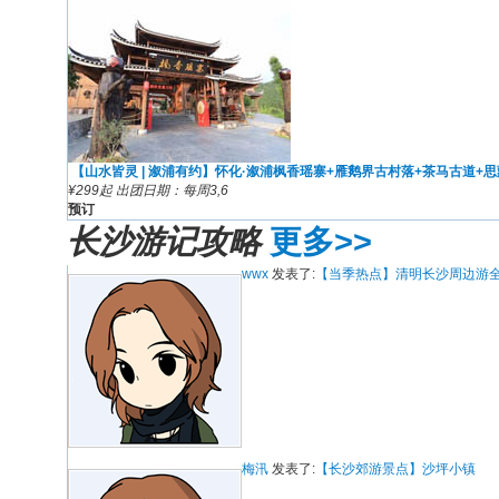
【山水皆灵 | 溆浦有约】怀化·溆浦枫香瑶寨+雁鹅界古村落+茶马古道+
¥299起
出团日期：
每周3,6
预订
长沙游记攻略
更多>>
wwx
发表了:
【当季热点】清明长沙周边游
梅汛
发表了:
【长沙郊游景点】沙坪小镇