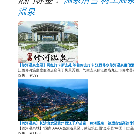
温泉
【修河温泉套票】网红打卡新去处 等着你去打卡 江西修水修河温泉度假
江西修河温泉度假酒店座落于风景秀丽、气候宜人的江西省九江市修水县温
仅售：
￥
599
【剑河温泉】长沙出发至贵州西江千户苗寨、剑河温泉、镇远古城高铁休
【剑河温泉城】“国家 AAAA 级旅游景区，荣获第四届“金汤奖”中国十
仅售：
￥
1188