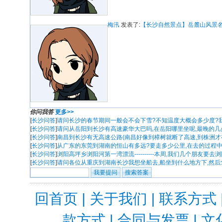
梅汛
发表了:
【长沙自然景点】岳麓山风景
你问我答
更多>>
[
长沙问答
]
请问长沙的春节期间一般会不会下雪?不知温度大概会多少度?我
[
长沙问答
]
请问从岳阳到长沙有高速豪华大巴吗,在岳阳哪里坐呢,最晚的几
[
长沙问答
]
南昌到长沙有无高速公路(南昌好像到樟树就断了高速,到株洲才
[
长沙问答
]
从广东的东莞到湖南的恒山有多远?要走多少公里,在去的过程
[
长沙问答
]
浏阳高坪乡浏阳河第一湾漂流----------本周,我们几个朋友要
[
长沙问答
]
请问各位从重庆到湖南长沙我想坐船去,船坐到什么地方下,然后
回首页
|
关于我们
|
联系方式
款方式
|
合同与发票
|
文