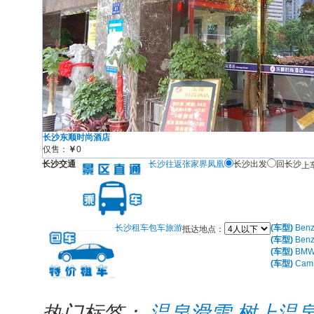
长沙东顺时尚酒店
仅售：
￥
0
长沙交通
长沙往返张家界凤凰
长沙出发
回长沙
上
长沙租车包车旅游
(车型)
Ben
抵达地点：
(车型)
Be
(车型)
BM
(车型)
Ca
热门标签：
温泉滑雪
树上温