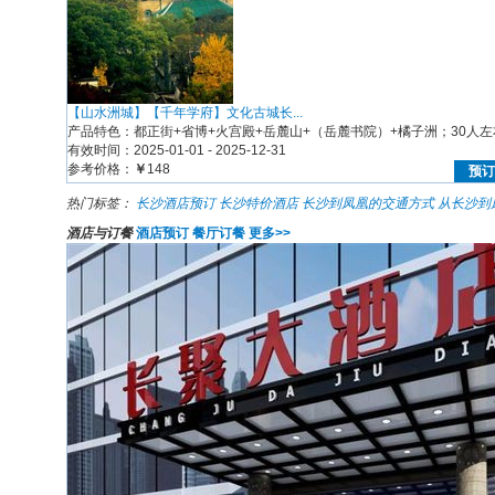
【山水洲城】【千年学府】文化古城长...
产品特色：都正街+省博+火宫殿+岳麓山+（岳麓书院）+橘子洲；30人左右
有效时间：2025-01-01 - 2025-12-31
参考价格：
￥
148
预订
热门标签：
长沙酒店预订
长沙特价酒店
长沙到凤凰的交通方式
从长沙到
酒店与订餐
酒店预订
餐厅订餐
更多>>