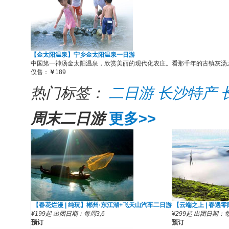
【金太阳温泉】宁乡金太阳温泉一日游
中国第一神汤金太阳温泉，欣赏美丽的现代化农庄。看那千年的古镇灰汤之
仅售：
￥
189
热门标签：
二日游
长沙特产
周末二日游
更多>>
【春花烂漫 | 纯玩】郴州·东江湖+飞天山汽车二日游
【云端之上 | 春遇
¥199起
出团日期：
每周3,6
¥299起
出团日期：
每
预订
预订