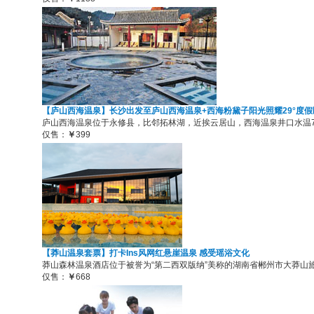
【庐山西海温泉】长沙出发至庐山西海温泉+西海粉黛子阳光照耀29°度
庐山西海温泉位于永修县，比邻拓林湖，近挨云居山，西海温泉井口水温70度
仅售：
￥
399
【莽山温泉套票】打卡Ins风网红悬崖温泉 感受瑶浴文化
莽山森林温泉酒店位于被誉为“第二西双版纳”美称的湖南省郴州市大莽山旅
仅售：
￥
668