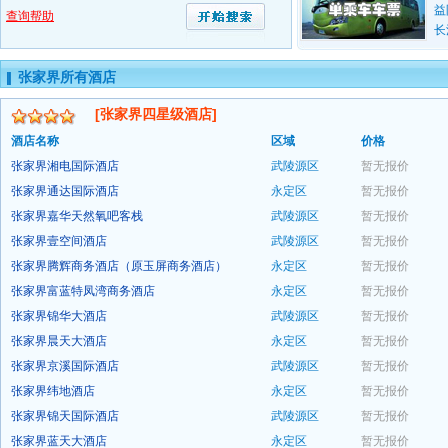
益
查询帮助
长
张家界所有酒店
[张家界四星级酒店]
酒店名称
区域
价格
张家界湘电国际酒店
武陵源区
暂无报价
张家界通达国际酒店
永定区
暂无报价
预订
张家界嘉华天然氧吧客栈
武陵源区
暂无报价
预订
张家界壹空间酒店
武陵源区
暂无报价
预订
张家界腾辉商务酒店（原玉屏商务酒店）
永定区
暂无报价
预订
张家界富蓝特凤湾商务酒店
永定区
暂无报价
预订
张家界锦华大酒店
武陵源区
暂无报价
预订
张家界晨天大酒店
永定区
暂无报价
预订
张家界京溪国际酒店
武陵源区
暂无报价
预订
张家界纬地酒店
永定区
暂无报价
预订
张家界锦天国际酒店
武陵源区
暂无报价
预订
张家界蓝天大酒店
永定区
暂无报价
预订