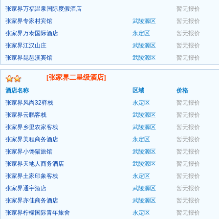
张家界万福温泉国际度假酒店
暂无报价
预订
张家界专家村宾馆
武陵源区
暂无报价
预订
张家界万泰国际酒店
永定区
暂无报价
预订
张家界江汉山庄
武陵源区
暂无报价
预订
张家界琵琶溪宾馆
武陵源区
暂无报价
预订
预订
[张家界二星级酒店]
酒店名称
区域
价格
张家界风尚32驿栈
永定区
暂无报价
张家界云鹏客栈
武陵源区
暂无报价
预订
张家界乡里农家客栈
武陵源区
暂无报价
预订
张家界美程商务酒店
永定区
暂无报价
预订
张家界小馋猫旅馆
武陵源区
暂无报价
预订
张家界天地人商务酒店
武陵源区
暂无报价
预订
张家界土家印象客栈
永定区
暂无报价
预订
张家界通宇酒店
武陵源区
暂无报价
预订
张家界亦佳商务酒店
武陵源区
暂无报价
预订
张家界柠檬国际青年旅舍
永定区
暂无报价
预订