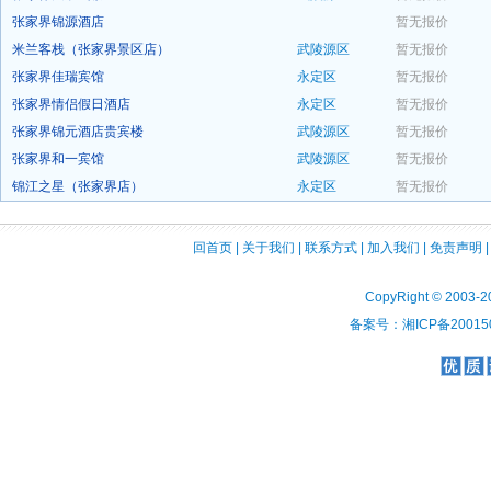
张家界锦源酒店
暂无报价
预订
米兰客栈（张家界景区店）
武陵源区
暂无报价
预订
张家界佳瑞宾馆
永定区
暂无报价
预订
张家界情侣假日酒店
永定区
暂无报价
预订
张家界锦元酒店贵宾楼
武陵源区
暂无报价
预订
张家界和一宾馆
武陵源区
暂无报价
预订
锦江之星（张家界店）
永定区
暂无报价
预订
预订
回首页
|
关于我们
|
联系方式
|
加入我们
|
免责声明
CopyRight © 2003-2
备案号：湘ICP备200150