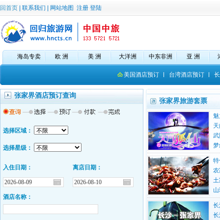
回首页
|
联系我们
|
网站地图
注册
登陆
海岛专卖
欧 洲
美 洲
大洋洲
中东非洲
亚 洲
美国酒店预订
台湾酒店预订
长
张家界酒店预订查询
张家界旅游套票
魅
天
选择区域：
武
梦
选择星级：
特
入住日期：
离店日期：
农
土
山
酒店名称：
长
长