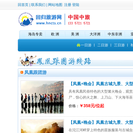
回首页
|
联系我们
|
网站地图
注册
登陆
海岛专卖
欧 洲
美 洲
大洋洲
中东非洲
一日游
二日游
三日游
凤凰跟团游
【凤凰+晚会】凤凰古城九景、大
日游
具有凤凰民俗特色的大型篝火晚会，观赏
尸，惊心的火之舞、上刀山、下火海等巫傩
￥358元/位起
价格：
【凤凰+晚会】凤凰古城九景、大
日游
在沱江河畔穿上特色的苗族服装与古城合