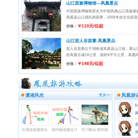
山江苗族博物馆—凤凰景点
中国苗族博物馆原名为中国凤凰山江苗族家
凤凰县山江镇叭崮苗寨，2006年由文化部直接
￥110元/位起
价格：
山江苗人谷苗寨-凤凰景点
苗人谷苗寨位于湖南省凤凰县山江镇，离山
距凤凰古城18公里，面积4平方公里，凤凰纯苗
￥148元/位起
价格：
潇湘风光
凤凰游
更多>>
D
出境旅游最新出
国内旅游最近计
天门狐仙-新刘海
团计划
划
砍樵—张家界山