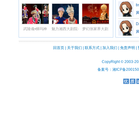
b
水实景演出
D
武陵魂•梯玛神
魅力湘西大剧院-
梦幻张家界大剧
歌-张家界原生态
张家界表演
院
演出
回首页
|
关于我们
|
联系方式
|
加入我们
|
免责声明
|
CopyRight © 2003-2
备案号：湘ICP备2001508