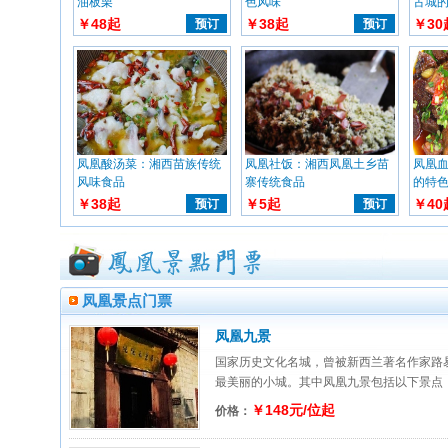
油板栗
色风味
古城
￥48起
￥38起
￥30
预订
预订
凤凰酸汤菜：湘西苗族传统
凤凰社饭：湘西凤凰土乡苗
凤凰
风味食品
寨传统食品
的特
￥38起
￥5起
￥40
预订
预订
凤凰景点门票
凤凰九景
国家历史文化名城，曾被新西兰著名作家路
最美丽的小城。其中凤凰九景包括以下景点：【
￥148元/位起
价格：