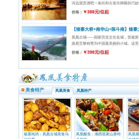
河边观赏酒吧一条街和古老吊脚楼的巧妙结
￥388元/位起
价格：
【矮寨大桥+南华山+陈斗南】矮寨大
下游泛舟/陈斗南二日游
凤凰古城――国家历史文化名城，曾被新
路易艾黎称赞为中国最美丽的小城。这里与
￥398元/位起
价格：
美食特产
凤凰美食
凤凰特产
板栗炖鸡：凤凰古城美食乌
凤凰酸鱼：湘西苗家山寨特
凤凰