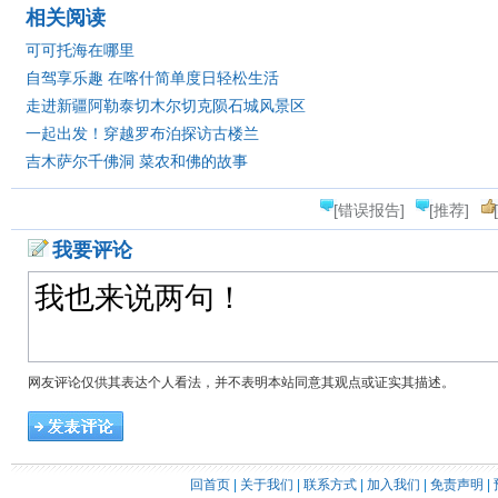
相关阅读
可可托海在哪里
自驾享乐趣 在喀什简单度日轻松生活
走进新疆阿勒泰切木尔切克陨石城风景区
一起出发！穿越罗布泊探访古楼兰
吉木萨尔千佛洞 菜农和佛的故事
[错误报告]
[推荐]
我要评论
网友评论仅供其表达个人看法，并不表明本站同意其观点或证实其描述。
回首页
|
关于我们
|
联系方式
|
加入我们
|
免责声明
|