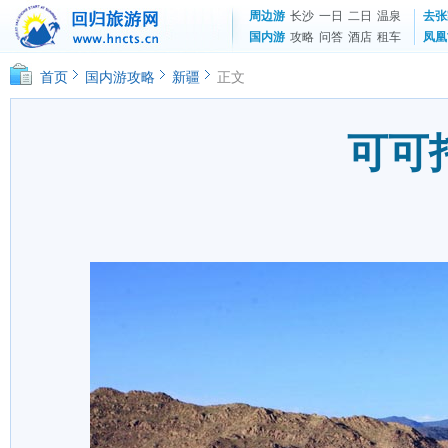
周边游
长沙
一日
二日
温泉
去张
国内游
攻略
问答
酒店
租车
凤凰
首页
国内游攻略
新疆
正文
可可