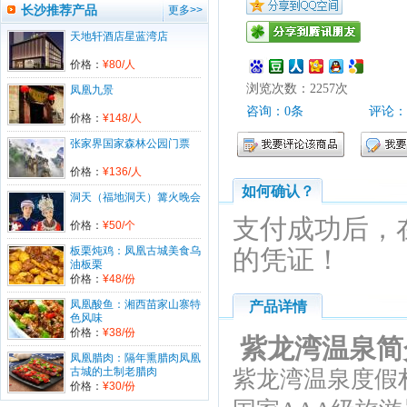
海岛象岛6日游2张已经回传确认。请打印
长沙推荐产品
更多>>
电子票前往。订单编号为：201709****5
天地轩酒店星蓝湾店
47。
1817350****预订的【泰豪享】长沙直飞
价格：
¥80/人
微笑泰国6日7日游（芭提雅进出）2张已
浏览次数：
2257
次
凤凰九景
经回传确认。请打印电子票前往。订单编
号为：201709****271。
咨询：0条
评论：
价格：
¥148/人
1367739****预订的【柬埔寨】大小吴
张家界国家森林公园门票
哥、巴戎庙、巴肯山、女皇宫、崩密列、
金边大皇宫、国家博物馆双飞5日6日游1
价格：
¥136/人
张已经回传确认。请打印电子票前往。订
如何确认？
单编号为：201709****551。
洞天（福地洞天）篝火晚会
1877397****预订的长沙生态动物园门票
支付成功后，
价格：
¥50/个
5张已经回传确认。请打印电子票前往。
订单编号为：201703****631。
板栗炖鸡：凤凰古城美食乌
的凭证！
油板栗
1335733****预订的【长沙包机直飞】长
价格：
¥48/份
滩岛尊享5/6日游3张已经回传确认。请打
印电子票前往。订单编号为：201701****
凤凰酸鱼：湘西苗家山寨特
产品详情
330。
色风味
价格：
¥38/份
紫龙湾温泉简
1597416****预订的美国(United States)-
凤凰腊肉：隔年熏腊肉凤凰
美国个人旅游签证（多次）-预定1张已经
古城的土制老腊肉
紫龙湾温泉度假
回传确认。请打印电子票前往。订单编号
价格：
¥30/份
为：201612****293。