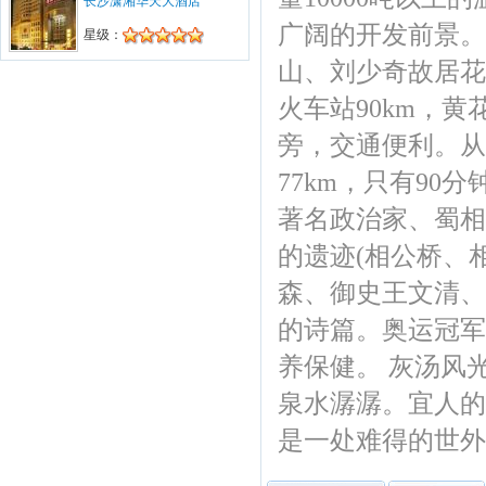
长沙潇湘华天大酒店
1330747****预订的日本(japan)-日本商
务签证(自备邀请函)-预定1张已经回传确
广阔的开发前景
星级：
认。请打印电子票前往。订单编号为：20
1701****703。
山、刘少奇故居花明
1893242****预订的【岳阳天下楼】岳阳
火车站90km，黄
楼、洞庭湖、君山岛一日游3张已经回传
确认。请打印电子票前往。订单编号为：
旁，交通便利。从
201604****758。
1387591****预订的韩国(Korea)-韩国个
77km，只有9
人旅游签证-预定1张已经回传确认。请打
印电子票前往。订单编号为：201603****
著名政治家、蜀相
884。
的遗迹(相公桥、
1351747****预订的【清迈+清莱】长沙
直飞-小城故事清迈清莱五天悠享之旅2张
森、御史王文清、
已经回传确认。请打印电子票前往。订单
编号为：201603****336。
的诗篇。奥运冠军
1867488****预订的【私人订制】华东五
市+水乡乌镇超值七日游2张已经回传确
养保健。 灰汤风
认。请打印电子票前往。订单编号为：20
1602****028。
泉水潺潺。宜人的
1387316****预订的【桂林+北海】乐享
是一处难得的世外
桂林十大名山、阳朔、漓江、冠岩、北海
银滩，百年老街六日游 3张已经回传确
认。请打印电子票前往。订单编号为：20