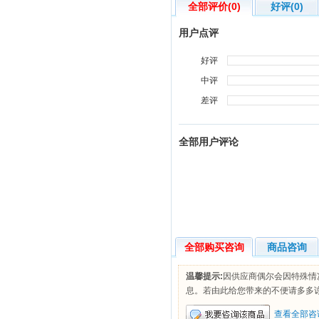
1601****345。
全部评价(0)
好评(0)
1330244****预订的【五星+亚特兰蒂
用户点评
斯】广州起止-迪拜豪华6天4晚旅游2张已
经回传确认。请打印电子票前往。订单编
号为：201511****406。
好评
中评
差评
全部用户评论
全部购买咨询
商品咨询
温馨提示:
因供应商偶尔会因特殊情
息。若由此给您带来的不便请多多
查看全部咨