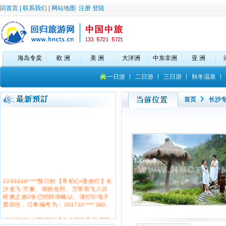
回首页
|
联系我们
|
网站地图
注册
登陆
海岛专卖
欧 洲
美 洲
大洋洲
中东非洲
亚 洲
一日游
二日游
三日游
秋冬温泉
首页
长沙
1391616****预订的【寻初心•漫旅行】长
沙直飞-万象、琅勃拉邦、万荣双飞八日
特惠之旅2张已经回传确认。请打印电子
票前往。订单编号为：201710****360。
1356745****预订的【心之所象】皇雀航
空长沙直飞芭提雅 体验泰国第二大原始