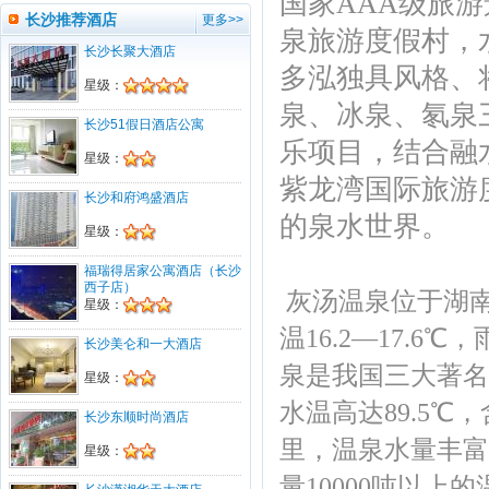
国家AAA级旅
1378922****预订的【私人订制】攸县酒
长沙推荐酒店
更多>>
埠江二日游2张已经回传确认。请打印电
泉旅游度假村，水
子票前往。订单编号为：201612****52
长沙长聚大酒店
6。
多泓独具风格、
星级：
1375518****预订的长沙生态动物园门票
泉、冰泉、氡泉
2张已经回传确认。请打印电子票前往。
长沙51假日酒店公寓
订单编号为：201612****040。
乐项目，结合融
星级：
1380736****预订的【长沙直飞】清凉一
夏--普吉岛梦幻亲子游7天5晚2张已经回
紫龙湾国际旅游
传确认。请打印电子票前往。订单编号
长沙和府鸿盛酒店
为：201607****434。
的泉水世界。
星级：
1587493****预订的【6天往返-纯净海
洋】长沙出发至海口双飞六日游2张已经
福瑞得居家公寓酒店（长沙
回传确认。请打印电子票前往。订单编号
西子店）
灰汤温泉位于湖南
为：201607****974。
星级：
1339760****预订的台湾(Taiwan)-台湾自
温16.2―17.
长沙美仑和一大酒店
由行签证-预定1张已经回传确认。请打印
电子票前往。订单编号为：201606****5
泉是我国三大著名
星级：
74。
水温高达89.5℃
1330747****预订的日本(japan)-日本商
长沙东顺时尚酒店
务签证(自备邀请函)-预定1张已经回传确
里，温泉水量丰富
认。请打印电子票前往。订单编号为：20
星级：
1605****835。
量10000吨以