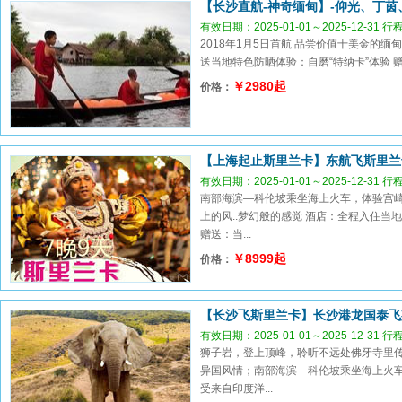
【长沙直航-神奇缅甸】-仰光、丁
有效日期：2025-01-01～2025-12-31 
2018年1月5日首航 品尝价值十美金的缅
送当地特色防晒体验：自磨“特纳卡”体验
￥2980起
价格：
【上海起止斯里兰卡】东航飞斯里兰
有效日期：2025-01-01～2025-12-31 
南部海滨—科伦坡乘坐海上火车，体验宫
上的风..梦幻般的感觉 酒店：全程入住当
赠送：当...
￥8999起
价格：
【长沙飞斯里兰卡】长沙港龙国泰飞
有效日期：2025-01-01～2025-12-31 
狮子岩，登上顶峰，聆听不远处佛牙寺里传
异国风情；南部海滨—科伦坡乘坐海上火车
受来自印度洋...