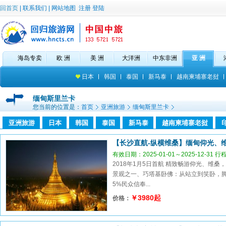
回首页
|
联系我们
|
网站地图
注册
登陆
海岛专卖
欧 洲
美 洲
大洋洲
中东非洲
亚 洲
日本
韩国
泰国
新马泰
越南柬埔寨老挝
缅甸斯里兰卡
您当前的位置是：
首页
亚洲旅游
缅甸斯里兰卡
亚洲旅游
日本
韩国
泰国
新马泰
越南柬埔寨老挝
【长沙直航-纵横维桑】缅甸仰光、维
有效日期：2025-01-01～2025-12-31 
2018年1月5日首航 精致畅游仰光、维
景观之一、巧塔基卧佛：从站立到笑卧，脚
5%民众信奉...
￥3980起
价格：