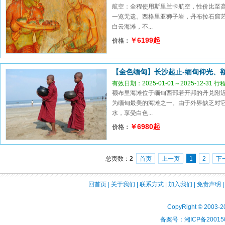
航空：全程使用斯里兰卡航空，性价比至
一览无遗。西格里亚狮子岩，丹布拉石窟
白云海滩，不...
￥6199起
价格：
【金色缅甸】长沙起止-缅甸仰光、
有效日期：2025-01-01～2025-12-31 
额布里海滩位于缅甸西部若开邦的丹兑附
为缅甸最美的海滩之一。由于外界缺乏对
水，享受白色...
￥6980起
价格：
总页数：
2
首页
上一页
1
2
下
回首页
|
关于我们
|
联系方式
|
加入我们
|
免责声明
CopyRight © 2003-2
备案号：湘ICP备200150