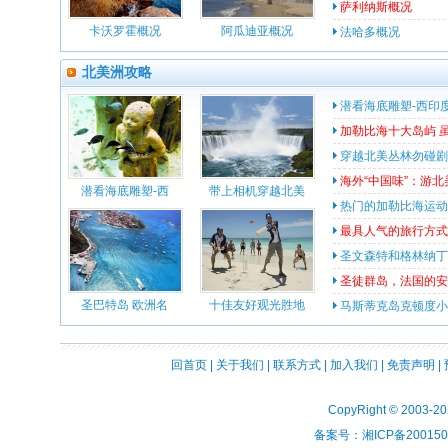
萨利纳斯概况
卡沃罗霍概况
阿瓜迪亚概况
法哈多概况
北美洲攻略
潜看海底雕塑-西印度群岛
加勒比海十大岛屿 
穿越北美丛林勿碰剧毒
海外“中国味”：游
潜看海底雕塑-西
带上相机穿越北美
热门的加勒比海运动
最具人气的旅行方式
圣文森特和格林纳丁
圣徒群岛，法国的安
圣巴特岛 欧洲名
十佳友好观光胜地
马斯蒂克岛克顿度小屋(Co
回首页
|
关于我们
|
联系方式
|
加入我们
|
免责声明
|
CopyRight © 2003-2
备案号：湘ICP备2001508