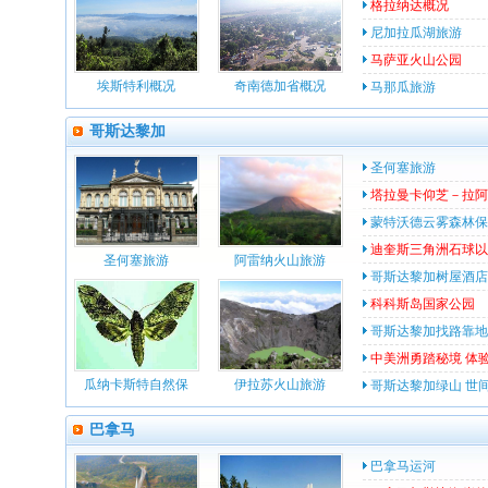
格拉纳达概况
尼加拉瓜湖旅游
马萨亚火山公园
埃斯特利概况
奇南德加省概况
马那瓜旅游
哥斯达黎加
圣何塞旅游
塔拉曼卡仰芝－拉阿
蒙特沃德云雾森林保
迪奎斯三角洲石球以
圣何塞旅游
阿雷纳火山旅游
哥斯达黎加树屋酒店
科科斯岛国家公园
哥斯达黎加找路靠地
中美洲勇踏秘境 体验神
瓜纳卡斯特自然保
伊拉苏火山旅游
哥斯达黎加绿山 世
巴拿马
巴拿马运河