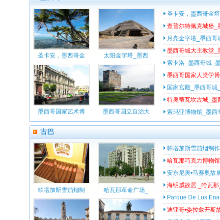
圣卡安，墨西哥金塔
查普尔特佩克城堡_
月亮金字塔_墨西哥
墨西哥城大主教堂_
圣卡安，墨西哥金
太阳金字塔_墨西
索卡洛_墨西哥城_
墨西哥国家人类学博
国家宫殿_墨西哥城
特奥蒂瓦坎古城_墨
墨西哥国家艺术博
墨西哥国立自治大
索玛亚博物馆_墨西
古巴
帕塔加斯雪茄烟制作
哈瓦那巧克力博物馆
安东尼奥•马赛奥故
海明威故居 _哈瓦那
帕塔加斯雪茄烟制
哈瓦那革命广场_
Parque De Los 
迪亚哥•委拉兹开斯