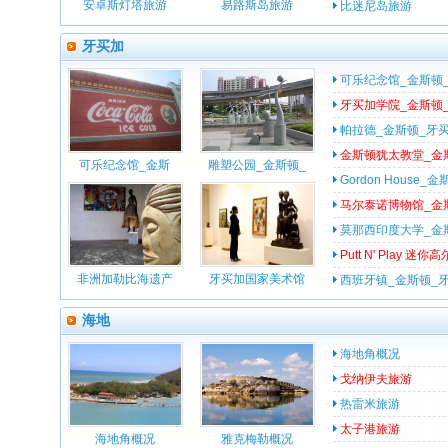
安卓斯灯塔旅游
易路斯岛旅游
比迷尼岛旅游
牙买加
可乐纪念馆_金斯顿
牙买加学院_金斯顿
帕拉德_金斯顿_牙
金斯顿犹太教堂_金
可乐纪念馆_金斯
雕塑公园_金斯顿_
Gordon House_
马尔泰诺博物馆_金
莫那西印度大学_金
Putt N' Play 
非洲加勒比海遗产
牙买加国家美术馆
西班牙镇_金斯顿_
海地
海地角概况
戈纳伊夫旅游
热雷米旅游
太子港旅游
海地角概况
雅克梅勒概况