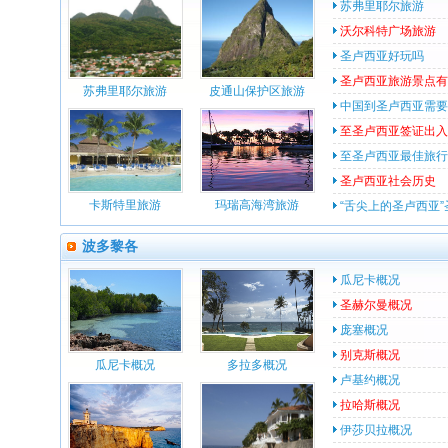
苏弗里耶尔旅游
沃尔科特广场旅游
圣卢西亚好玩吗
圣卢西亚旅游景点有
苏弗里耶尔旅游
皮通山保护区旅游
中国到圣卢西亚需要
至圣卢西亚签证出入
至圣卢西亚最佳旅行
圣卢西亚社会历史
卡斯特里旅游
玛瑞高海湾旅游
“舌尖上的圣卢西亚”
波多黎各
瓜尼卡概况
圣赫尔曼概况
庞塞概况
别克斯概况
瓜尼卡概况
多拉多概况
卢基约概况
拉哈斯概况
伊莎贝拉概况