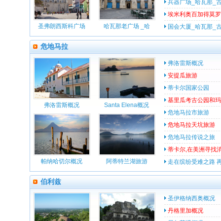
兵器广场_哈瓦那_
埃米利奥百加得莫罗市
圣弗朗西斯科广场
哈瓦那老广场 _哈
国会大厦_哈瓦那_
危地马拉
弗洛雷斯概况
安提瓜旅游
蒂卡尔国家公园
基里瓜考古公园和玛
弗洛雷斯概况
Santa Elena概况
危地马拉市旅游
危地马拉天坑旅游
危地马拉传说之旅
蒂卡尔,在美洲寻找
帕纳哈切尔概况
阿蒂特兰湖旅游
走在缤纷受难之路 
伯利兹
圣伊格纳西奥概况
丹格里加概况