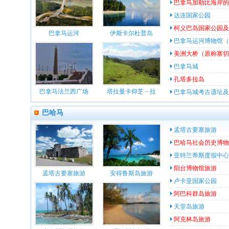
巴拿马加勒比海岸的
达连国家公园
柯义巴岛国家公园及
巴拿马运河
伊斯卡尔杜普岛
巴拿马运河博物馆（
美洲大桥（原称塞切
巴拿马城
孔塔多拉岛
巴拿马法兰西广场
塔拉曼卡仰芝－拉
巴拿马城考古遗址及
巴哈马
孟塔古要塞旅游
巴哈马社会历史博物
亚特兰蒂斯度假中心
阳台博物馆旅游
孟塔古要塞旅游
安得鲁斯岛旅游
卢卡亚国家公园
阿巴科群岛旅游
天堂岛旅游
阿克林岛旅游