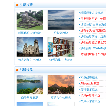
洪都拉斯
科潘玛雅古迹遗址
雷奥普拉塔诺生物圈
洪都拉斯-出国旅游
没有冬天 去科潘感
科潘玛雅古迹遗址
约华湖旅游
洪都拉斯简介、历史
洪都拉斯旅游贴士实
洪都拉斯ROATAN
脆弱的世界遗产-雷奥
特古西加尔巴旅游
蝴蝶和昆虫博物馆
尼加拉瓜
南圣胡安概况
Altagracia概况
奥科塔尔概况
卡贝萨斯港概况
南圣胡安概况
莫约加尔帕概况
布卢菲尔兹概况