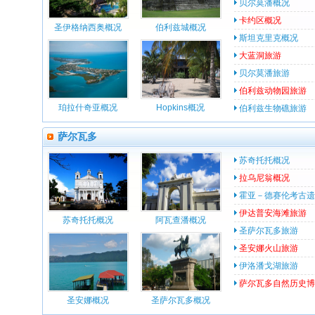
贝尔莫潘概况
卡约区概况
圣伊格纳西奥概况
伯利兹城概况
斯坦克里克概况
大蓝洞旅游
贝尔莫潘旅游
伯利兹动物园旅游
珀拉什奇亚概况
Hopkins概况
伯利兹生物礁旅游
萨尔瓦多
苏奇托托概况
拉乌尼翁概况
霍亚－德赛伦考古遗
伊达普安海滩旅游
苏奇托托概况
阿瓦查潘概况
圣萨尔瓦多旅游
圣安娜火山旅游
伊洛潘戈湖旅游
萨尔瓦多自然历史博
圣安娜概况
圣萨尔瓦多概况