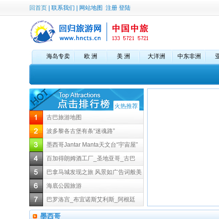
回首页
|
联系我们
|
网站地图
注册
登陆
海岛专卖
欧 洲
美 洲
大洋洲
中东非洲
火热推荐
古巴旅游地图
波多黎各古堡有条“迷魂路”
墨西哥Jantar Manta天文台“宇宙屋”
百加得朗姆酒工厂_圣地亚哥_古巴
巴拿马城发现之旅 风景如广告词般美
好
海底公园旅游
巴罗洛宫_布宜诺斯艾利斯_阿根廷
墨西哥