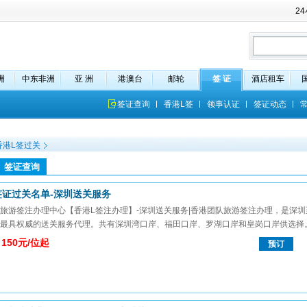
2
洲
中东非洲
亚 洲
港澳台
邮轮
签 证
酒店租车
签证查询
香港L签
领事认证
签证动态
香港L签过关
签证查询
签证过关名单-深圳送关服务
旅游签注办理中心【香港L签注办理】-深圳送关服务|香港团队旅游签注办理，是深圳
最具权威的送关服务代理。共有深圳湾口岸、福田口岸、罗湖口岸和皇岗口岸供选择
150元/位起
预订