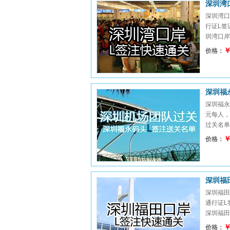
深圳湾
深圳湾口
行证L签
圳湾口岸无
￥
价格：
深圳福
深圳福永
元每人，
过关名单，
￥
价格：
深圳福
深圳福田
通行证L
深圳福田口
￥
价格：