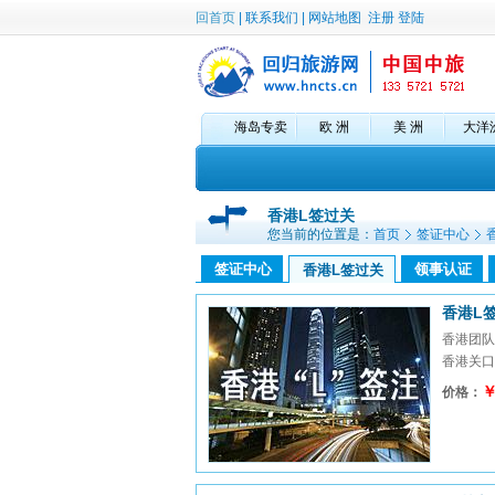
回首页
|
联系我们
|
网站地图
注册
登陆
海岛专卖
欧 洲
美 洲
大洋
香港L签过关
您当前的位置是：
首页
签证中心
签证中心
领事认证
香港L签过关
香港L
香港团队
香港关口
￥
价格：