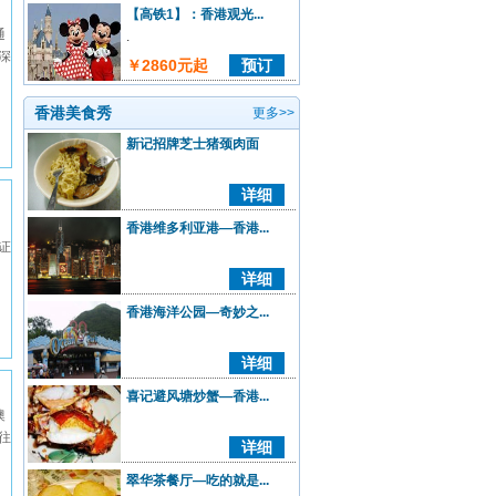
【高铁1】：香港观光...
通
.
深
￥2860元起
预订
香港美食秀
更多>>
新记招牌芝士猪颈肉面
详细
香港维多利亚港—香港...
证
详细
香港海洋公园—奇妙之...
详细
喜记避风塘炒蟹—香港...
澳
往
详细
翠华茶餐厅—吃的就是...