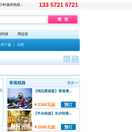
133 5721 5721
4小时值班热线：
国内游
周边游
常用下载
问吧
香港线路
更多>>
至
【纯玩星级版】香港澳...
。
.
￥3380元起
预订
【半自助游】长沙到香...
.
￥2080元起
预订