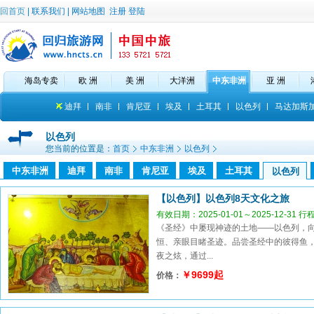
回首页
|
联系我们
|
网站地图
注册
登陆
海岛专卖
欧 洲
美 洲
大洋洲
中东非洲
亚 洲
迪拜
南非
肯尼亚
埃及
土耳其
以色列
马达加斯
以色列
您当前的位置是：
首页
中东非洲
以色列
中东非洲
迪拜
南非
肯尼亚
埃及
土耳其
以色列
【以色列】以色列8天文化之旅
有效日期：2025-01-01～2025-12-31 
《圣经》中屡现神迹的土地——以色列，
恒、亲眼目睹圣迹。品尝圣经中的彼得鱼，
夜之炫，通过...
￥9699起
价格：