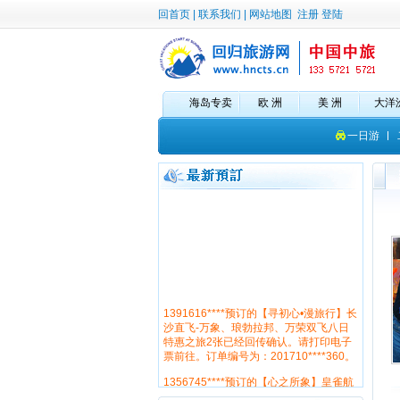
回首页
|
联系我们
|
网站地图
注册
登陆
海岛专卖
欧 洲
美 洲
大洋
一日游
1391616****预订的【寻初心•漫旅行】长
沙直飞-万象、琅勃拉邦、万荣双飞八日
特惠之旅2张已经回传确认。请打印电子
票前往。订单编号为：201710****360。
1356745****预订的【心之所象】皇雀航
空长沙直飞芭提雅 体验泰国第二大原始
海岛象岛6日游2张已经回传确认。请打印