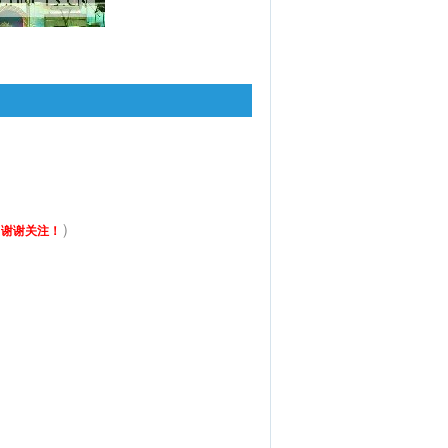
）
，谢谢关注！