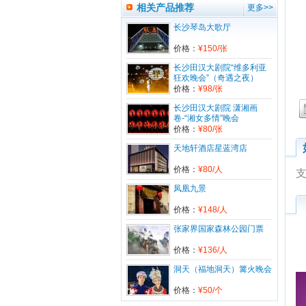
电子票前往。订单编号为：201709****5
相关产品推荐
更多>>
47。
长沙琴岛大歌厅
1817350****预订的【泰豪享】长沙直飞
微笑泰国6日7日游（芭提雅进出）2张已
价格：
¥150/张
经回传确认。请打印电子票前往。订单编
号为：201709****271。
长沙田汉大剧院“维多利亚
狂欢晚会”（奇遇之夜）
1367739****预订的【柬埔寨】大小吴
价格：
¥98/张
哥、巴戎庙、巴肯山、女皇宫、崩密列、
金边大皇宫、国家博物馆双飞5日6日游1
长沙田汉大剧院 潇湘画
卷-“湘女多情”晚会
张已经回传确认。请打印电子票前往。订
价格：
¥80/张
单编号为：201709****551。
天地轩酒店星蓝湾店
1877397****预订的长沙生态动物园门票
5张已经回传确认。请打印电子票前往。
价格：
¥80/人
订单编号为：201703****631。
凤凰九景
1335733****预订的【长沙包机直飞】长
滩岛尊享5/6日游3张已经回传确认。请打
价格：
¥148/人
印电子票前往。订单编号为：201701****
330。
张家界国家森林公园门票
1597416****预订的美国(United States)-
价格：
¥136/人
美国个人旅游签证（多次）-预定1张已经
回传确认。请打印电子票前往。订单编号
洞天（福地洞天）篝火晚会
为：201612****293。
价格：
¥50/个
1378922****预订的【私人订制】攸县酒