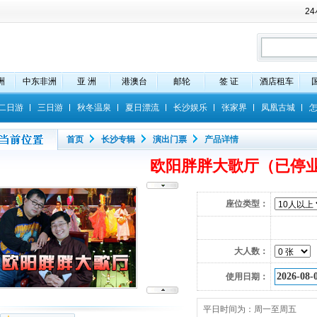
2
洲
中东非洲
亚 洲
港澳台
邮轮
签 证
酒店租车
二日游
三日游
秋冬温泉
夏日漂流
长沙娱乐
张家界
凤凰古城
首页
长沙专辑
演出门票
产品详情
欧阳胖胖大歌厅（已停
座位类型：
大人数：
使用日期：
平日时间为：周一至周五