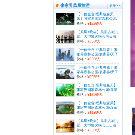
埠江二日游2张已经回传确认。请打印电
张家界凤凰旅游
子票前往。订单编号为：201612****52
更多>>
6。
【一价全含 经典玻森天
凤】张家界国家森林公园/
1375518****预订的长沙生态动物园门票
袁家界/天子山/金鞭溪/玻璃
价格：
¥1398/人
2张已经回传确认。请打印电子票前往。
桥/天门山/凤凰古城/苗寨五
订单编号为：201612****040。
【凤凰+晚会】凤凰古城九
日游
景、大型篝火晚会两日游
1380736****预订的【长沙直飞】清凉一
价格：
¥358/人
夏--普吉岛梦幻亲子游7天5晚2张已经回
传确认。请打印电子票前往。订单编号
【一价全含 经典洞森】张
为：201607****434。
家界森林公园/袁家界/天子
山/金鞭溪/黄龙洞三日游
价格：
¥998/人
1587493****预订的【6天往返-纯净海
洋】长沙出发至海口双飞六日游2张已经
【一价全含 经典玻森】张
回传确认。请打印电子票前往。订单编号
家界森林公园/袁家界/天子
为：201607****974。
山/金鞭溪/玻璃桥三日游
价格：
¥998/人
1339760****预订的台湾(Taiwan)-台湾自
【一价全含 经典玻森天】
由行签证-预定1张已经回传确认。请打印
张家界国家森林公园/袁家
电子票前往。订单编号为：201606****5
界/天子山/金鞭溪/玻璃桥/天
价格：
¥1398/人
74。
门山四日游
【一价全含 经典玻森凤】
1330747****预订的日本(japan)-日本商
张家界国家森林公园/袁家
务签证(自备邀请函)-预定1张已经回传确
界/天子山/金鞭溪/玻璃桥/凤
价格：
¥1198/人
认。请打印电子票前往。订单编号为：20
凰古城/苗寨四日游
【凤凰+晚会】凤凰古城九
1605****835。
景、大型篝火晚会三日游
1330747****预订的日本(japan)-日本商
价格：
¥388/人
务签证(自备邀请函)-预定1张已经回传确