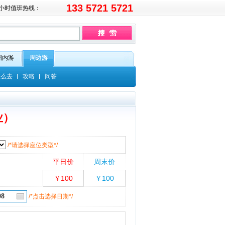
133 5721 5721
4小时值班热线：
国内游
周边游
怎么去
攻略
问答
业）
/*请选择座位类型*/
平日价
周末价
￥
100
￥
100
/*点击选择日期*/