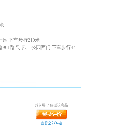
报
7米
松桂园 下车步行219米
04路901路 到 烈士公园西门 下车步行34
我享用/了解过该商品
查看全部评论