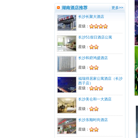
认。请打印电子票前往。订单编号为：20
湖南酒店推荐
更多>>
1701****703。
长沙长聚大酒店
1893242****预订的【岳阳天下楼】岳阳
楼、洞庭湖、君山岛一日游3张已经回传
星级：
确认。请打印电子票前往。订单编号为：
201604****758。
长沙51假日酒店公寓
1387591****预订的韩国(Korea)-韩国个
星级：
人旅游签证-预定1张已经回传确认。请打
印电子票前往。订单编号为：201603****
884。
长沙和府鸿盛酒店
1351747****预订的【清迈+清莱】长沙
星级：
直飞-小城故事清迈清莱五天悠享之旅2张
已经回传确认。请打印电子票前往。订单
福瑞得居家公寓酒店（长沙
编号为：201603****336。
西子店）
星级：
1867488****预订的【私人订制】华东五
市+水乡乌镇超值七日游2张已经回传确
长沙美仑和一大酒店
认。请打印电子票前往。订单编号为：20
1602****028。
星级：
1387316****预订的【桂林+北海】乐享
桂林十大名山、阳朔、漓江、冠岩、北海
长沙东顺时尚酒店
银滩，百年老街六日游 3张已经回传确
认。请打印电子票前往。订单编号为：20
星级：
1601****345。