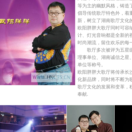
等为主的幽默风格，铸造
倡导传统歌厅特色外，着
新，树立了湖南歌厅文化的
欧阳胖胖大歌厅同时可容纳
计、灯光音响都是全新的
时尚潮流，留住欢乐的每
歌厅多次被评为五星级
理事单位、湖南诚信之星
单位等称号。
欧阳胖胖大歌厅将传承长
化新品牌，同时将不断为
歌厅文化的发展和变革，
奉献.