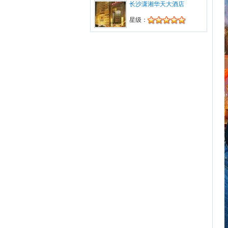
长沙潇湘华天大酒店
1330244****预订的【五星+亚特兰蒂
斯】广州起止-迪拜豪华6天4晚旅游2张已
星级：
经回传确认。请打印电子票前往。订单编
号为：201511****406。