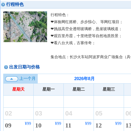
行程特色
行程特色：
❤体验网红摇桥、步步惊心、 等网红项目；
❤挑战高空全透明玻璃桥，悬崖玻璃栈道；
❤观百里丹霞，十里绝壁等自然地质胜景；
❤看八台大戏，古寨传奇；
集合地点：长沙火车站阿波罗商业广场集合（具
出发日期与价格
2026年8月
上一个月
星期天
星期一
星期二
星期三
02
03
04
05
0
¥99
¥99
¥99
¥99
09
10
11
12
1