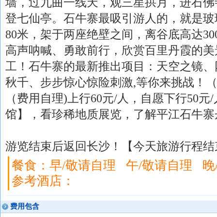
墙，过九曲一线天，观三星拱月，进石佛
登七仙亭。石牛寨最吸引游人的，就是玻
80米，架于两座绝壁之间，离谷底高达30
高声呐喊、勇敢前行，欣赏百里丹霞的美
工！石牛寨的最新推出项目：天空之镜、
秋千、步步惊心惊险刺激,等你来挑战！
（费用自理)上行60元/人，自愿下行50
馆】，看珍稀地质展览，了解平江石牛寨
游览结束后返回长沙！【今天旅游行程结
餐食：早/敬请自理 午/敬请自理 晚
参考酒店：
费用包含