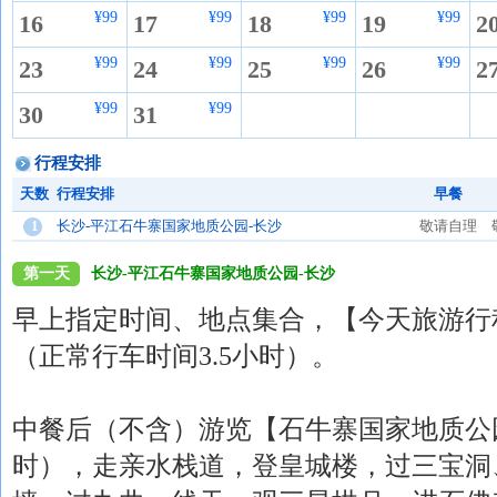
¥99
¥99
¥99
¥99
16
17
18
19
2
¥99
¥99
¥99
¥99
23
24
25
26
2
¥99
¥99
30
31
行程安排
天数
行程安排
早餐
1
长沙-平江石牛寨国家地质公园-长沙
敬请自理
第一天
长沙-平江石牛寨国家地质公园-长沙
早上指定时间、地点集合，【今天旅游行
（正常行车时间3.5小时）。
中餐后（不含）游览【石牛寨国家地质公
时），走亲水栈道，登皇城楼，过三宝洞