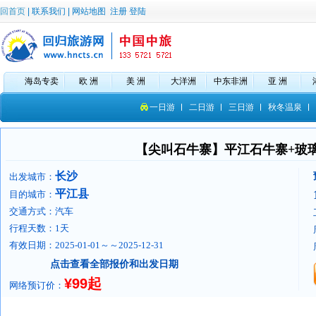
回首页
|
联系我们
|
网站地图
注册
登陆
海岛专卖
欧 洲
美 洲
大洋洲
中东非洲
亚 洲
一日游
二日游
三日游
秋冬温泉
【尖叫石牛寨】平江石牛寨+玻
长沙
出发城市：
平江县
目的城市：
交通方式：汽车
行程天数：1天
有效日期：2025-01-01～～2025-12-31
点击查看全部报价和出发日期
¥99起
网络预订价：