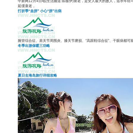
中新网12月4日电(生活频道 陈薇伊)衰老，是女人最大的敌人，追求
延缓衰老，
打折季“血拼” 小心“拼”出病
腕管综合征、肩关节周围炎、膝关节磨损、“高跟鞋综合征”、干眼病都可能成
冬季出游保暖三功略
夏日去海岛旅行详细攻略