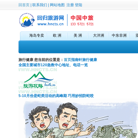
回首页
|
联系我们
|
网站地图
注册
登陆
海岛专卖
欧 洲
美 洲
大洋洲
中东非洲
旅行健康
您当前的位置是：
首页
指南针
旅行健康
全国主要城市120急救中心地址、电话一览
5-10月份是蛇类活动的高峰期 巧用妙招防蛇咬