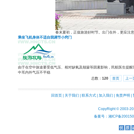
春末夏初，正值旅游好时节。出门在外，更应注
乘坐飞机身体不适自我调节小窍门
由于在空中旅途要受低气压、相对缺氧及颠簸等因素影响，民航医生提醒
中耳内外气压不平稳
总数：
120
首页
上一
回首页
|
关于我们
|
联系方式
|
加入我们
|
免责声明
|
CopyRight © 2003-2
备案号：湘ICP备2001508