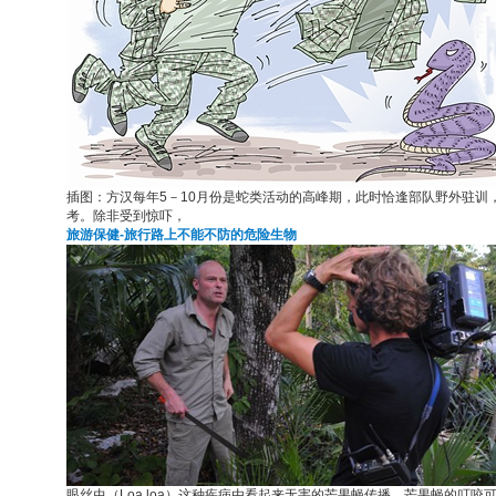
插图：方汉每年5－10月份是蛇类活动的高峰期，此时恰逢部队野外驻
考。除非受到惊吓，
旅游保健-旅行路上不能不防的危险生物
眼丝虫（Loa loa）这种疾病由看起来无害的芒果蝇传播，芒果蝇的