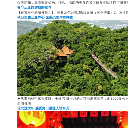
众所周知，海南美景如画。那么，海南的美食你又了解多少呢？以下推荐海
春节三亚旅游线路推荐
【春节三亚旅游推荐】1、三亚蓝色经典纯玩5日游（三亚进出）2、三亚蜈支
秋日里在三亚静心 原生态里体味禅味
▶热带雨林中索桥览胜。王建强 摄十月的北京已渐露寒意，而3000多公
全国各地
琼北过大年 感受海口温暖人情味儿