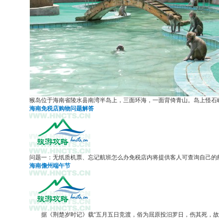
猴岛位于海南省陵水县南湾半岛上，三面环海，一面背倚青山。岛上怪石嶙
海南免税店购物问题解答
问题一：无纸质机票、忘记航班怎么办免税店内将提供客人可查询自己的航
海南儋州端午节
据《荆楚岁时记》载“五月五日竞渡，俗为屈原投汨罗日，伤其死，故并