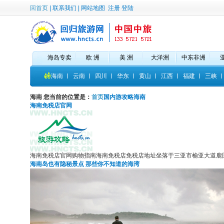
回首页
|
联系我们
|
网站地图
注册
登陆
海岛专卖
欧 洲
美 洲
大洋洲
中东非洲
海南
云南
四川
华东
黄山
江西
福建
三峡
海南
您当前的位置是：
首页
国内游攻略
海南
海南免税店官网
海南免税店官网购物指南海南免税店免税店地址坐落于三亚市榆亚大道鹿回
海南岛也有隐秘景点 那些你不知道的海湾