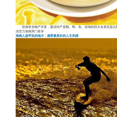
琼海侨乡物产丰富，最佳特产是鹅、鸭、鱼。琼海的四大名菜也是以鹅
清烹万泉鲤潭门鱼等
海南人迹罕至的地方：感受最质朴的人文风情