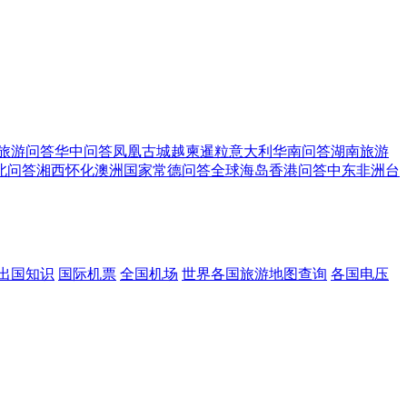
旅游问答
华中问答
凤凰古城
越柬暹粒
意大利
华南问答
湖南旅游
北问答
湘西怀化
澳洲国家
常德问答
全球海岛
香港问答
中东非洲
台
出国知识
国际机票
全国机场
世界各国旅游地图查询
各国电压