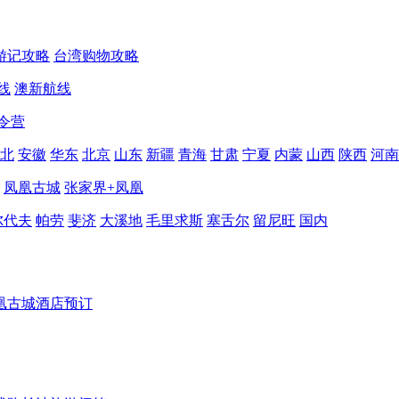
游记攻略
台湾购物攻略
线
澳新航线
令营
北
安徽
华东
北京
山东
新疆
青海
甘肃
宁夏
内蒙
山西
陕西
河南
凤凰古城
张家界+凤凰
尔代夫
帕劳
斐济
大溪地
毛里求斯
塞舌尔
留尼旺
国内
凰古城酒店预订