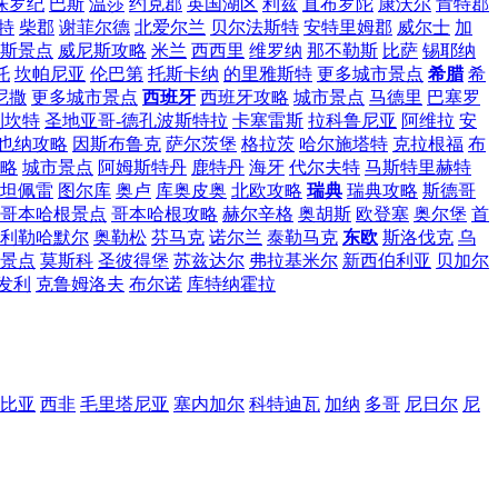
侏罗纪
巴斯
温莎
约克郡
英国湖区
利兹
直布罗陀
康沃尔
肯特郡
特
柴郡
谢菲尔德
北爱尔兰
贝尔法斯特
安特里姆郡
威尔士
加
斯景点
威尼斯攻略
米兰
西西里
维罗纳
那不勒斯
比萨
锡耶纳
托
坎帕尼亚
伦巴第
托斯卡纳
的里雅斯特
更多城市景点
希腊
希
尼撒
更多城市景点
西班牙
西班牙攻略
城市景点
马德里
巴塞罗
利坎特
圣地亚哥-德孔波斯特拉
卡塞雷斯
拉科鲁尼亚
阿维拉
安
也纳攻略
因斯布鲁克
萨尔茨堡
格拉茨
哈尔施塔特
克拉根福
布
略
城市景点
阿姆斯特丹
鹿特丹
海牙
代尔夫特
马斯特里赫特
坦佩雷
图尔库
奥卢
库奥皮奥
北欧攻略
瑞典
瑞典攻略
斯德哥
哥本哈根景点
哥本哈根攻略
赫尔辛格
奥胡斯
欧登塞
奥尔堡
首
利勒哈默尔
奥勒松
芬马克
诺尔兰
泰勒马克
东欧
斯洛伐克
乌
景点
莫斯科
圣彼得堡
苏兹达尔
弗拉基米尔
新西伯利亚
贝加尔
发利
克鲁姆洛夫
布尔诺
库特纳霍拉
比亚
西非
毛里塔尼亚
塞内加尔
科特迪瓦
加纳
多哥
尼日尔
尼