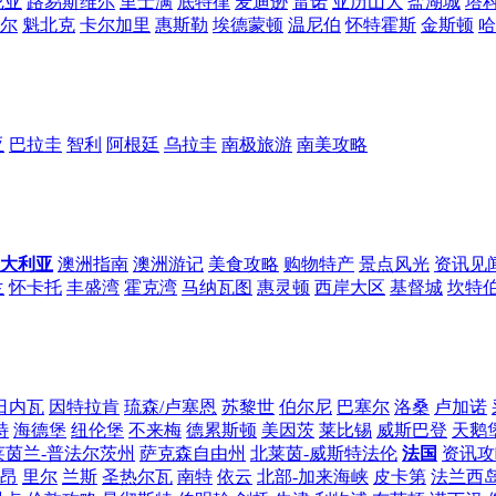
尼亚
路易斯维尔
里士满
底特律
麦迪逊
雷诺
亚历山大
盐湖城
塔
尔
魁北克
卡尔加里
惠斯勒
埃德蒙顿
温尼伯
怀特霍斯
金斯顿
哈
亚
巴拉圭
智利
阿根廷
乌拉圭
南极旅游
南美攻略
大利亚
澳洲指南
澳洲游记
美食攻略
购物特产
景点风光
资讯见
兰
怀卡托
丰盛湾
霍克湾
马纳瓦图
惠灵顿
西岸大区
基督城
坎特
日内瓦
因特拉肯
琉森/卢塞恩
苏黎世
伯尔尼
巴塞尔
洛桑
卢加诺
特
海德堡
纽伦堡
不来梅
德累斯顿
美因茨
莱比锡
威斯巴登
天鹅
莱茵兰-普法尔茨州
萨克森自由州
北莱茵-威斯特法伦
法国
资讯攻
昂
里尔
兰斯
圣热尔瓦
南特
依云
北部-加来海峡
皮卡第
法兰西