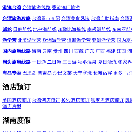
港澳台湾
台湾旅游线路
香港澳门旅游
台湾旅游攻略
台湾景点介绍
台湾美食风味
台湾自助指南
台湾
邮轮
日韩航线
地中海航线
加勒比海航线
南极洲航线
东南亚航
游学营
北美游学营
欧洲游学营
澳新游学营
亚洲游学营
国内夏
国内旅游线路
海南
云南
贵州
四川
西藏
广东
广西
福建
江西
湖
周边旅游线路
一日游
二日游
三日游
秋冬温泉
夏日漂流
张家界
海岛专卖
巴厘岛
普吉岛
沙巴文莱
天宁塞班
长滩宿雾
更多
马
酒店预订
美国酒店预订
台湾酒店预订
长沙酒店预订
张家界酒店预订
凤
酒店房型
湖南度假