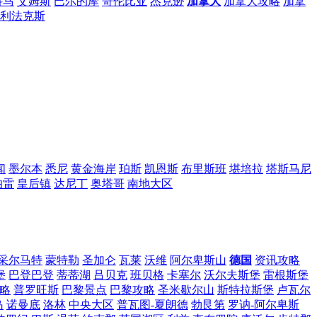
科马
艾姆斯
巴尔的摩
哥伦比亚
杰克逊
加拿大
加拿大攻略
加拿
利法克斯
闻
墨尔本
悉尼
黄金海岸
珀斯
凯恩斯
布里斯班
堪培拉
塔斯马尼
伯雷
皇后镇
达尼丁
奥塔哥
南地大区
采尔马特
蒙特勒
圣加仑
瓦莱
沃维
阿尔卑斯山
德国
资讯攻略
堡
巴登巴登
蒂蒂湖
吕贝克
班贝格
卡塞尔
沃尔夫斯堡
雷根斯堡
略
普罗旺斯
巴黎景点
巴黎攻略
圣米歇尔山
斯特拉斯堡
卢瓦尔
岛
诺曼底
洛林
中央大区
普瓦图-夏朗德
勃艮第
罗讷-阿尔卑斯