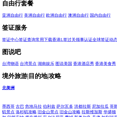
自由行套餐
亚洲自由行
美洲自由行
欧洲自由行
澳洲自由行
国内自由行
签证服务
签证中心
签证查询
常用下载
香港L签过关
领事认证
全球签证动
图说吧
台湾物语
台湾景点
湖南娱乐
图说美国
香港酒店秀
香港美食秀
境外旅游|目的地|攻略
北美洲
墨西哥
古巴
危地马拉
伯利兹
萨尔瓦多
洪都拉斯
尼加拉瓜
哥
矶景点
洛杉矶攻略
旧金山景点
旧金山攻略
拉斯维加斯
华盛顿