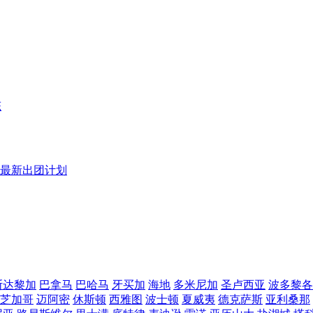
态
最新出团计划
斯达黎加
巴拿马
巴哈马
牙买加
海地
多米尼加
圣卢西亚
波多黎各
芝加哥
迈阿密
休斯顿
西雅图
波士顿
夏威夷
德克萨斯
亚利桑那