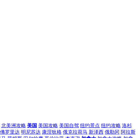
北美洲攻略
美国
美国攻略
美国自驾
纽约景点
纽约攻略
洛杉
佛罗里达
明尼苏达
康涅狄格
俄克拉荷马
新泽西
俄勒冈
阿拉斯