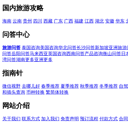
国内旅游攻略
海南
云南
贵州
四川
西藏
广东
广西
福建
江西
湖北
安徽
华东
问答中心
旅游问答
泰国咨询
美国咨询
华北问答
长沙问答
新加坡
亚洲旅游
问答
岳阳问答
马来西亚
英国咨询
西南问答
产品咨询
衡山问答
日
湾问答
湖南更多
亚洲更多
指南针
微信视野
去哪儿好
春季推荐
夏季推荐
秋季推荐
冬季推荐
自驾
和插头查询
币种转换
繁简体转换
网站介绍
关于我们
联系方式
加入我们
免责声明
预订流程
付款方式
合同