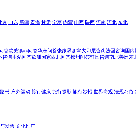
北京
山东
新疆
青海
甘肃
宁夏
内蒙
山西
陕西
河南
河北
东北
问答
欧美澳非问答
华东问答
张家界
加拿大
印尼咨询
法国咨询
国内
本咨询
本站问答
欧洲国家
西北问答
郴州问答
韩国咨询
南北美洲
东
路书
户外运动
旅行健康
旅行摄影
旅行妙招
世界奇观
法规习俗
与发票
文化推广