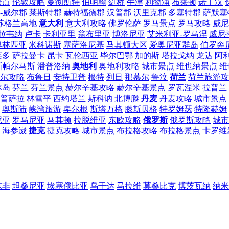
景点
伦敦攻略
曼彻斯特
伯明翰
剑桥
牛津
利物浦
布莱顿
诺丁汉
-威尔郡
莱斯特郡
赫特福德郡
汉普郡
沃里克郡
多塞特郡
萨默塞
苏格兰高地
意大利
意大利攻略
佛罗伦萨
罗马景点
罗马攻略
威尼
拉韦纳
卢卡
卡利亚里
翁布里亚
博洛尼亚
艾米利亚-罗马涅
威尼
奥林匹亚
米科诺斯
塞萨洛尼基
马其顿大区
爱奥尼亚群岛
伯罗奔
莱多
萨拉曼卡
昆卡
瓦伦西亚
毕尔巴鄂
加的斯
塔拉戈纳
龙达
阿
斯帕尔马斯
潘普洛纳
奥地利
奥地利攻略
城市景点
维也纳景点
维
尔攻略
布鲁日
安特卫普
根特
列日
那慕尔
鲁汶
荷兰
荷兰旅游攻
冰岛
芬兰
芬兰景点
赫尔辛基攻略
赫尔辛基景点
罗瓦涅米
拉普兰
普萨拉
林雪平
西约塔兰
斯科讷
北博滕
丹麦
丹麦攻略
城市景点
奥斯陆
峡湾旅游
卑尔根
斯塔万格
滕斯贝格
特罗姆瑟
特隆赫姆
尼亚
罗马尼亚
马其顿
拉脱维亚
东欧攻略
俄罗斯
俄罗斯攻略
城市
海参崴
捷克
捷克攻略
城市景点
布拉格攻略
布拉格景点
卡罗维
东非
坦桑尼亚
埃塞俄比亚
乌干达
马拉维
莫桑比克
博茨瓦纳
纳米