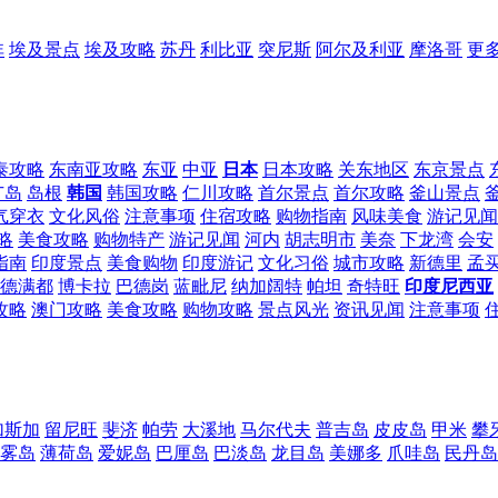
非
埃及景点
埃及攻略
苏丹
利比亚
突尼斯
阿尔及利亚
摩洛哥
更
泰攻略
东南亚攻略
东亚
中亚
日本
日本攻略
关东地区
东京景点
广岛
岛根
韩国
韩国攻略
仁川攻略
首尔景点
首尔攻略
釜山景点
气穿衣
文化风俗
注意事项
住宿攻略
购物指南
风味美食
游记见闻
略
美食攻略
购物特产
游记见闻
河内
胡志明市
美奈
下龙湾
会安
指南
印度景点
美食购物
印度游记
文化习俗
城市攻略
新德里
孟
德满都
博卡拉
巴德岗
蓝毗尼
纳加阔特
帕坦
奇特旺
印度尼西亚
攻略
澳门攻略
美食攻略
购物攻略
景点风光
资讯见闻
注意事项
加斯加
留尼旺
斐济
帕劳
大溪地
马尔代夫
普吉岛
皮皮岛
甲米
攀
雾岛
薄荷岛
爱妮岛
巴厘岛
巴淡岛
龙目岛
美娜多
爪哇岛
民丹岛