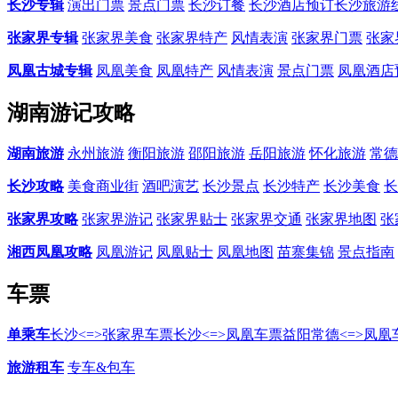
长沙专辑
演出门票
景点门票
长沙订餐
长沙酒店预订
长沙旅游
张家界专辑
张家界美食
张家界特产
风情表演
张家界门票
张家
凤凰古城专辑
凤凰美食
凤凰特产
风情表演
景点门票
凤凰酒店
湖南游记攻略
湖南旅游
永州旅游
衡阳旅游
邵阳旅游
岳阳旅游
怀化旅游
常德
长沙攻略
美食商业街
酒吧演艺
长沙景点
长沙特产
长沙美食
长
张家界攻略
张家界游记
张家界贴士
张家界交通
张家界地图
张
湘西凤凰攻略
凤凰游记
凤凰贴士
凤凰地图
苗寨集锦
景点指南
车票
单乘车
长沙<=>张家界车票
长沙<=>凤凰车票
益阳常德<=>凤凰
旅游租车
专车&包车