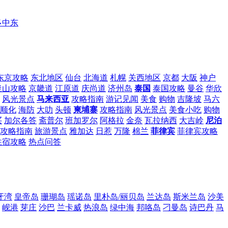
多中东
东京攻略
东北地区
仙台
北海道
札幌
关西地区
京都
大阪
神户
釜山攻略
京畿道
江原道
庆尚道
济州岛
泰国
泰国攻略
曼谷
华欣
风光景点
马来西亚
攻略指南
游记见闻
美食
购物
吉隆坡
马六
顺化
海防
大叻
头顿
柬埔寨
攻略指南
风光景点
美食小吃
购物
买
加尔各答
斋普尔
班加罗尔
阿格拉
金奈
瓦拉纳西
大吉岭
尼泊
攻略指南
旅游景点
雅加达
日惹
万隆
棉兰
菲律宾
菲律宾攻略
住宿攻略
热点问答
牙湾
皇帝岛
珊瑚岛
瑶诺岛
里朴岛/丽贝岛
兰达岛
斯米兰岛
沙美
岘港
芽庄
沙巴
兰卡威
热浪岛
绿中海
邦咯岛
刁曼岛
诗巴丹
马