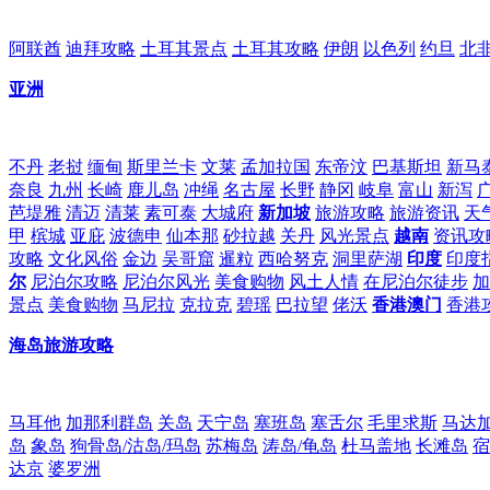
阿联酋
迪拜攻略
土耳其景点
土耳其攻略
伊朗
以色列
约旦
北
亚洲
不丹
老挝
缅甸
斯里兰卡
文莱
孟加拉国
东帝汶
巴基斯坦
新马
奈良
九州
长崎
鹿儿岛
冲绳
名古屋
长野
静冈
岐阜
富山
新泻
芭堤雅
清迈
清莱
素可泰
大城府
新加坡
旅游攻略
旅游资讯
天
甲
槟城
亚庇
波德申
仙本那
砂拉越
关丹
风光景点
越南
资讯攻
攻略
文化风俗
金边
吴哥窟
暹粒
西哈努克
洞里萨湖
印度
印度
尔
尼泊尔攻略
尼泊尔风光
美食购物
风土人情
在尼泊尔徒步
加
景点
美食购物
马尼拉
克拉克
碧瑶
巴拉望
佬沃
香港澳门
香港
海岛旅游攻略
马耳他
加那利群岛
关岛
天宁岛
塞班岛
塞舌尔
毛里求斯
马达
岛
象岛
狗骨岛/沽岛/玛岛
苏梅岛
涛岛/龟岛
杜马盖地
长滩岛
宿
达京
婆罗洲