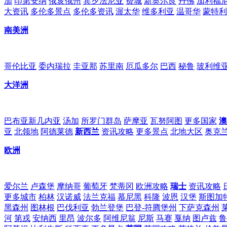
加
印第安纳
俄亥俄州
宾夕法尼亚
费城
新奥尔良
丹佛
加利福
大资讯
多伦多景点
多伦多资讯
渥太华
维多利亚
温哥华
蒙特利
南美洲
哥伦比亚
委内瑞拉
圭亚那
苏里南
厄瓜多尔
巴西
秘鲁
玻利维
大洋洲
巴布亚新几内亚
汤加
所罗门群岛
萨摩亚
瓦努阿图
更多国家
澳
亚
北领地
阿德莱德
新西兰
资讯攻略
更多景点
北地大区
奥克
欧洲
爱尔兰
卢森堡
摩纳哥
葡萄牙
梵蒂冈
欧洲攻略
瑞士
资讯攻略
更多城市
柏林
汉诺威
法兰克福
慕尼黑
科隆
波恩
汉堡
斯图加
黑森州
图林根
巴伐利亚
勃兰登堡
巴登-符腾堡州
下萨克森州
河
第戎
安纳西
里昂
波尔多
阿维尼翁
尼斯
马赛
戛纳
图卢兹
鲁