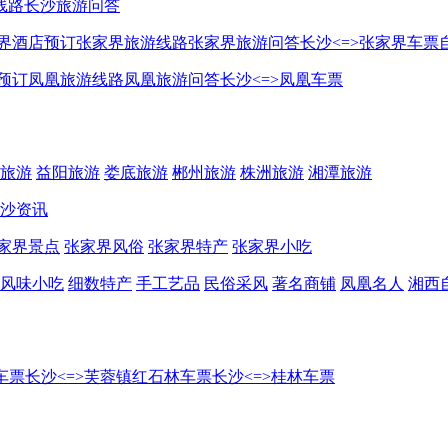
线路
长沙旅游问答
界酒店预订
张家界旅游线路
张家界旅游问答
长沙<=>张家界车票
预订
凤凰旅游线路
凤凰旅游问答
长沙<=>凤凰车票
旅游
益阳旅游
娄底旅游
郴州旅游
株洲旅游
湘潭旅游
沙资讯
家界景点
张家界风俗
张家界特产
张家界小吃
风味小吃
细数特产
手工艺品
民俗采风
著名商铺
凤凰名人
湘西
车票
长沙<=>芙蓉镇红石林车票
长沙<=>桂林车票