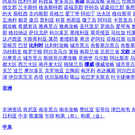
阿基坦
比利牛斯
科西嘉
更多景点
英国
英国攻略
英格兰
伦敦
德文郡
兰卡斯特
格洛斯特郡
诺福克郡
怀特岛
诺森伯兰郡
泰恩
的夫
斯旺西
圭内斯郡
苏格兰
爱丁堡
阿伯丁
法夫区
格拉斯哥
五渔村
都灵
庞贝
普利亚
科莫
热那亚
撒丁岛
阿玛菲
卡普里岛
腊攻略
希腊资讯
雅典景点
雅典攻略
圣托里尼
罗德岛
爱琴海
那
格拉纳达
萨拉戈萨
科尔多瓦
塞维利亚
塞哥维亚
马拉加
托
达卢西亚
卡斯蒂利亚-莱昂
奥维耶多
希洪
萨阿拉
菲格拉斯
拉
雷根茨
巴登
比利时
比利时攻略
城市景点
布鲁塞尔景点
布鲁塞
乌特勒支
格罗宁根
阿尔克马尔
莱顿
南荷兰省
北荷兰省
北欧
尔摩景点
城市景点
斯德哥尔摩攻略
哥德堡
马尔默
阿比斯库
乌
都大区
西兰大区
南丹麦大区
格陵兰岛
挪威
挪威攻略
城市景点
克兰
波兰
摩尔多瓦
克罗地亚
立陶宛
匈牙利
布达佩斯
阿尔巴
湖
伊尔库茨克
赤塔
伏尔加格勒
喀山
哈巴罗夫斯克
叶卡捷琳堡
非洲
非洲资讯
肯尼亚
南非景点
南非攻略
赞比亚
安哥拉
津巴布韦
日利亚
中非
喀麦隆
乍得
刚果（布）
刚果（金）
中东