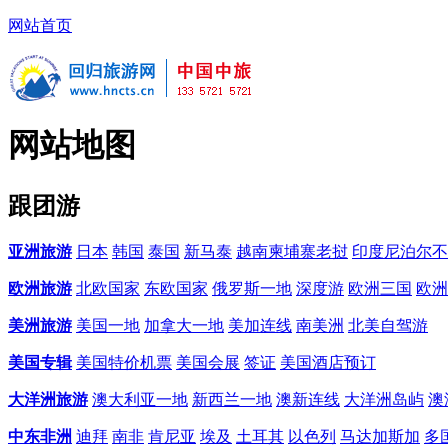
网站首页
网站地图
跟团游
亚洲旅游
日本
韩国
泰国
新马泰
越南柬埔寨老挝
印度尼泊尔不
欧洲旅游
北欧国家
东欧国家
俄罗斯一地
深度游
欧洲三国
欧洲
美洲旅游
美国一地
加拿大一地
美加连线
南美洲
北美自驾游
美国专辑
美国特价机票
美国会展
签证
美国酒店预订
大洋洲旅游
澳大利亚一地
新西兰一地
澳新连线
大洋洲岛屿
澳
中东非洲
迪拜
南非
肯尼亚
埃及
土耳其
以色列
马达加斯加
多